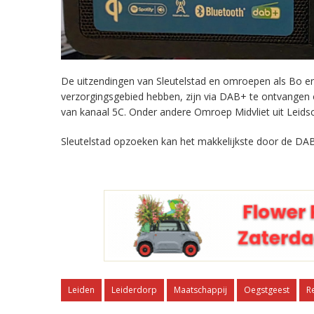
De uitzendingen van Sleutelstad en omroepen als Bo en 
verzorgingsgebied hebben, zijn via DAB+ te ontvangen
van kanaal 5C. Onder andere Omroep Midvliet uit Leids
Sleutelstad opzoeken kan het makkelijkste door de DAB
Leiden
Leiderdorp
Maatschappij
Oegstgeest
R