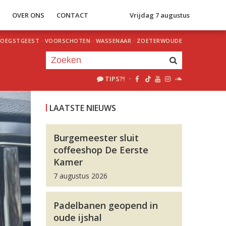
S
OVER ONS
CONTACT
Vrijdag 7 augustus
OEGSTGEEST
·
VOORSCHOTEN
·
WASSENAAR
·
ZOETERWOUDE
TIPS?!
·
Je luistert nu naar
uur 1 van 0
LAATSTE NIEUWS
«
Vorig uur
Volgend uur
»
Burgemeester sluit
coffeeshop De Eerste
Kamer
7 augustus 2026
Padelbanen geopend in
oude ijshal