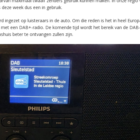
aarvan maximaal twaalf zenders gebruik kunnen maken. In onze regio
s deze week dus een in gebruik.
ingezet op luisteraars in de auto. Om die reden is het in heel Europ
en met een DAB+-radio. De komende tijd wordt het bereik van de DAB
huis beter te ontvangen zullen zijn.