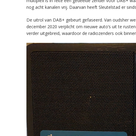
multiplex is in feite een gedeelde zender voor DAB+ w
nog acht kanalen vrij. Daarvan heeft Sleutelstad er sind
De uitrol van DAB+ gebeurt gefaseerd. Van oudsher werd 
december 2020 verplicht om nieuwe auto’s uit te rust
verder uitgebreid, waardoor de radiozenders ook binnens