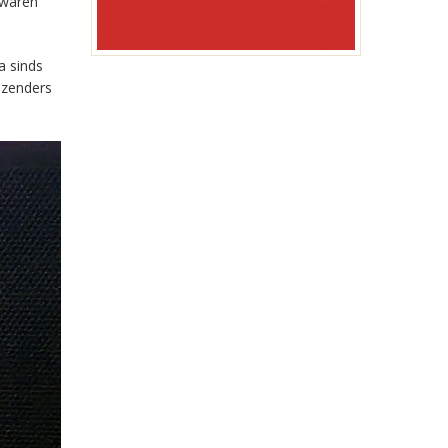
 waren
a sinds
-zenders