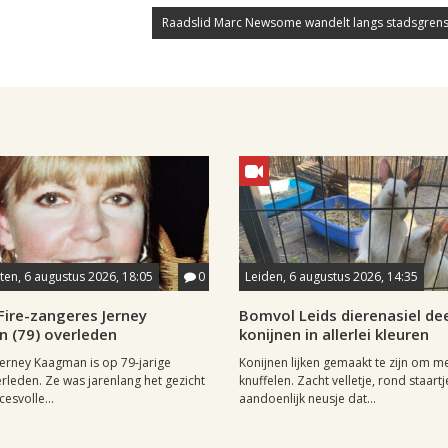
Raadslid Marc Newsome wandelt langs stadsgrens
en, 6 augustus 2026, 18:05
0
Leiden, 6 augustus 2026, 14:35
Fire-zangeres Jerney
Bomvol Leids dierenasiel dee
 (79) overleden
konijnen in allerlei kleuren
erney Kaagman is op 79-jarige
Konijnen lijken gemaakt te zijn om m
erleden. Ze was jarenlang het gezicht
knuffelen. Zacht velletje, rond staartj
esvolle...
aandoenlijk neusje dat...