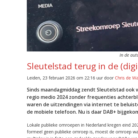
In de aut
Sleutelstad terug in de (digi
Leiden, 23 februari 2026 om 22:16 uur door
Chris de W
Sinds maandagmiddag zendt Sleutelstad ook w
regio medio 2024 zonder frequenties achterb
waren de uitzendingen via internet te beluist
de mobiele telefoon. Nu is daar DAB+ bijgeko
Lokale publieke omroepen in Nederland kregen eind 20
formeel geen publieke omroep is, moest de omroep wacht