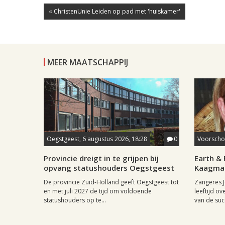
« ChristenUnie Leiden op pad met 'huiskamer'
MEER MAATSCHAPPIJ
Oegstgeest, 6 augustus 2026, 18:28
0
Voorschot
Provincie dreigt in te grijpen bij
Earth & 
opvang statushouders Oegstgeest
Kaagman
De provincie Zuid-Holland geeft Oegstgeest tot
Zangeres J
en met juli 2027 de tijd om voldoende
leeftijd ov
statushouders op te...
van de succ