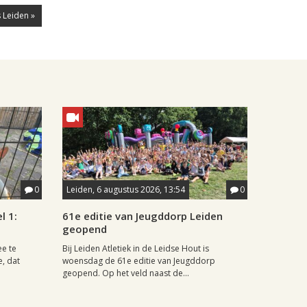
 Leiden »
0
Leiden, 6 augustus 2026, 13:54
0
l 1:
61e editie van Jeugddorp Leiden
geopend
ee te
Bij Leiden Atletiek in de Leidse Hout is
e, dat
woensdag de 61e editie van Jeugddorp
geopend. Op het veld naast de...