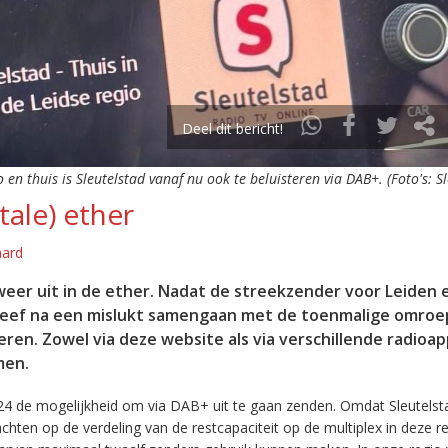
Deel dit bericht!
o en thuis is Sleutelstad vanaf nu ook te beluisteren via DAB+. (Foto's: S
tale) ether
aard
eer uit in de ether. Nadat de streekzender voor Leiden 
leef na een mislukt samengaan met de toenmalige omroep
eren. Zowel via deze website als via verschillende radioa
men.
24 de mogelijkheid om via DAB+ uit te gaan zenden. Omdat Sleutelst
en op de verdeling van de restcapaciteit op de multiplex in deze re