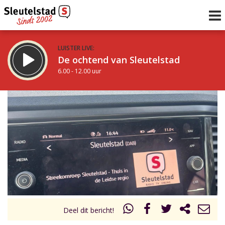
LUISTER LIVE:
De ochtend van Sleutelstad
6.00 - 12.00 uur
STRAKS:
De middag van Sleutelstad
12.00 - 17.00 uur
uur 1 van 0
Vorig uur
Volgend uur
Inklappen
Deel dit bericht!