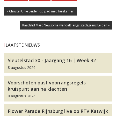
« ChristenUnie Leiden op pad met 'huiskamer'
Raadslid Marc Newsome wandelt langs stadsgrens Leiden »
LAATSTE NIEUWS
Sleutelstad 30 - Jaargang 16 | Week 32
8 augustus 2026
Voorschoten past voorrangsregels
kruispunt aan na klachten
8 augustus 2026
Flower Parade Rijnsburg live op RTV Katwijk