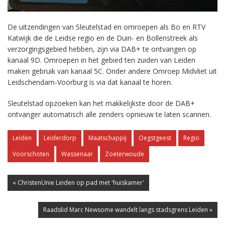
De uitzendingen van Sleutelstad en omroepen als Bo en RTV
Katwijk die de Leidse regio en de Duin- en Bollenstreek als
verzorgingsgebied hebben, zijn via DAB+ te ontvangen op
kanaal 9D. Omroepen in het gebied ten zuiden van Leiden
maken gebruik van kanaal 5C. Onder andere Omroep Midvliet uit
Leidschendam-Voorburg is via dat kanaal te horen.
Sleutelstad opzoeken kan het makkelijkste door de DAB+
ontvanger automatisch alle zenders opnieuw te laten scannen.
Leiden
Leiderdorp
Maatschappij
Oegstgeest
Regio
Voorschoten
Wassenaar
Zoeterwoude
« ChristenUnie Leiden op pad met 'huiskamer'
Raadslid Marc Newsome wandelt langs stadsgrens Leiden »