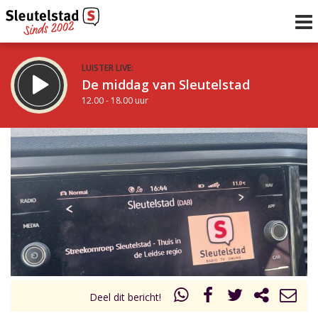
LUISTER LIVE:
De middag van Sleutelstad
12.00 - 18.00 uur
STRAKS:
De avond van Sleutelstad
18.00 - 21.00 uur
uur 1 van 0
Vorig uur
Volgend uur
Inklappen
Deel dit bericht!