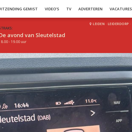
UITZENDING GEMIST
VIDEO’S
TV
ADVERTEREN
VACATURE
LEIDEN
·
LEIDERDORP
·
STRAKS:
De avond van Sleutelstad
18.00 - 19.00 uur