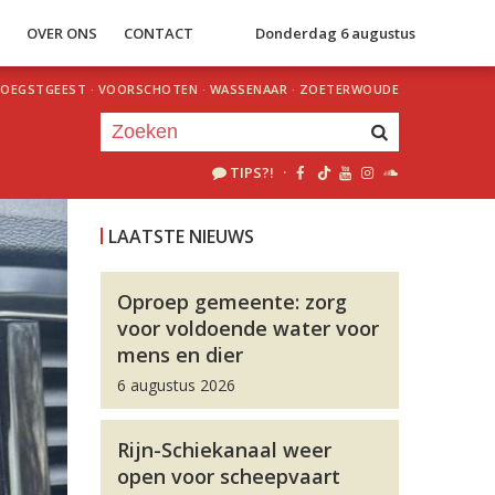
S
OVER ONS
CONTACT
Donderdag 6 augustus
OEGSTGEEST
·
VOORSCHOTEN
·
WASSENAAR
·
ZOETERWOUDE
TIPS?!
·
Je luistert nu naar
uur 1 van 0
LAATSTE NIEUWS
«
Vorig uur
Volgend uur
»
Oproep gemeente: zorg
voor voldoende water voor
mens en dier
6 augustus 2026
Rijn-Schiekanaal weer
open voor scheepvaart