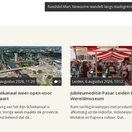
Raadslid Marc Newsome wandelt langs stadsgrens
 augustus 2026, 11:29
0
Leiden, 6 augustus 2026, 10:12
hiekanaal weer open voor
Jubileumeditie Pasar Leiden b
aart
Wereldmuseum
ng van het Rijn-Schiekanaal is
Ruim tachtig kraampjes met product
. Vorige week maakte de provincie
afkomstig uit de Indische, Indonesisc
nd bekend dat de...
Molukse en Papoea cultuur. Dat...