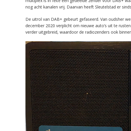
multiplex is in feite een gedeelde zender voor DAB+ w
nog acht kanalen vrij. Daarvan heeft Sleutelstad er sind
De uitrol van DAB+ gebeurt gefaseerd. Van oudsher werd 
december 2020 verplicht om nieuwe auto’s uit te rust
verder uitgebreid, waardoor de radiozenders ook binnens