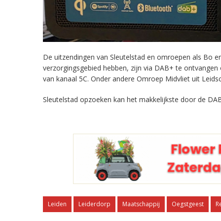
De uitzendingen van Sleutelstad en omroepen als Bo en 
verzorgingsgebied hebben, zijn via DAB+ te ontvangen
van kanaal 5C. Onder andere Omroep Midvliet uit Leids
Sleutelstad opzoeken kan het makkelijkste door de DAB
Leiden
Leiderdorp
Maatschappij
Oegstgeest
R