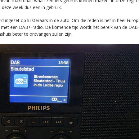
aarvan maximaal twaalf zenders gebruik kunnen maken. In onze regio
s deze week dus een in gebruik.
ingezet op luisteraars in de auto. Om die reden is het in heel Europ
en met een DAB+-radio. De komende tijd wordt het bereik van de DAB
huis beter te ontvangen zullen zijn.