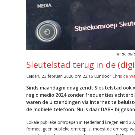
In de aut
Sleutelstad terug in de (digi
Leiden, 23 februari 2026 om 22:16 uur door
Chris de W
Sinds maandagmiddag zendt Sleutelstad ook w
regio medio 2024 zonder frequenties achterb
waren de uitzendingen via internet te beluist
de mobiele telefoon. Nu is daar DAB+ bijgeko
Lokale publieke omroepen in Nederland kregen eind 20
formeel geen publieke omroep is, moest de omroep wacht