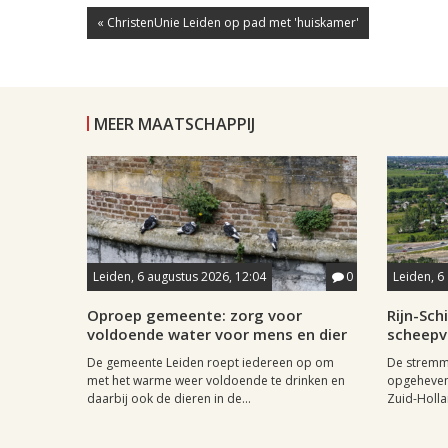
« ChristenUnie Leiden op pad met 'huiskamer'
MEER MAATSCHAPPIJ
Leiden, 6 augustus 2026, 12:04
0
Leiden, 6
Oproep gemeente: zorg voor
Rijn-Sc
voldoende water voor mens en dier
scheepv
De gemeente Leiden roept iedereen op om
De stremmi
met het warme weer voldoende te drinken en
opgeheven
daarbij ook de dieren in de...
Zuid-Holla