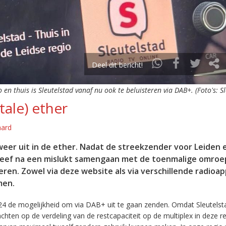
Deel dit bericht!
o en thuis is Sleutelstad vanaf nu ook te beluisteren via DAB+. (Foto's: S
tale) ether
aard
eer uit in de ether. Nadat de streekzender voor Leiden 
leef na een mislukt samengaan met de toenmalige omroep
eren. Zowel via deze website als via verschillende radioa
men.
24 de mogelijkheid om via DAB+ uit te gaan zenden. Omdat Sleutelst
en op de verdeling van de restcapaciteit op de multiplex in deze re