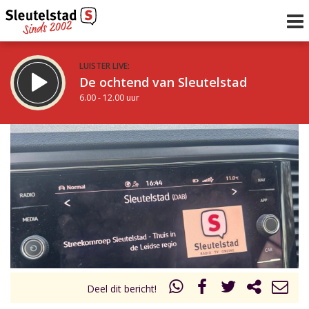
LUISTER LIVE:
De ochtend van Sleutelstad
6.00 - 12.00 uur
STRAKS:
De middag van Sleutelstad
12.00 - 18.00 uur
uur 1 van 0
Vorig uur
Volgend uur
Inklappen
Deel dit bericht!