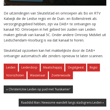
De uitzendingen van Sleutelstad en omroepen als Bo en RTV
Katwijk die de Leidse regio en de Duin- en Bollenstreek als
verzorgingsgebied hebben, zijn via DAB+ te ontvangen op
kanaal 9D. Omroepen in het gebied ten zuiden van Leiden
maken gebruik van kanaal 5C. Onder andere Omroep Midvliet uit
Leidschendam-Voorburg is via dat kanaal te horen.
Sleutelstad opzoeken kan het makkelijkste door de DAB+
ontvanger automatisch alle zenders opnieuw te laten scannen.
Leiden
Leiderdorp
Maatschappij
Oegstgeest
Regio
Voorschoten
Wassenaar
Zoeterwoude
« ChristenUnie Leiden op pad met 'huiskamer'
Raadslid Marc Newsome wandelt langs stadsgrens Leiden »