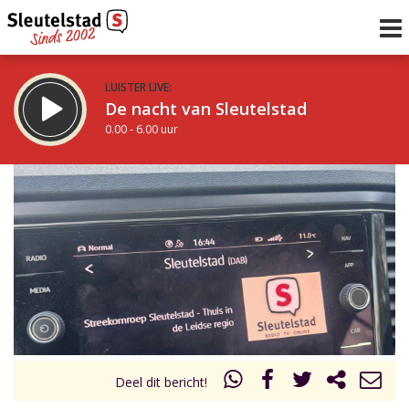
LUISTER LIVE:
De nacht van Sleutelstad
0.00 - 6.00 uur
STRAKS:
De ochtend van Sleutelstad
6.00 - 12.00 uur
uur 1 van 0
Vorig uur
Volgend uur
Inklappen
Deel dit bericht!