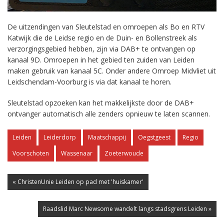
De uitzendingen van Sleutelstad en omroepen als Bo en RTV
Katwijk die de Leidse regio en de Duin- en Bollenstreek als
verzorgingsgebied hebben, zijn via DAB+ te ontvangen op
kanaal 9D. Omroepen in het gebied ten zuiden van Leiden
maken gebruik van kanaal 5C. Onder andere Omroep Midvliet uit
Leidschendam-Voorburg is via dat kanaal te horen.
Sleutelstad opzoeken kan het makkelijkste door de DAB+
ontvanger automatisch alle zenders opnieuw te laten scannen.
Leiden
Leiderdorp
Maatschappij
Oegstgeest
Regio
Voorschoten
Wassenaar
Zoeterwoude
« ChristenUnie Leiden op pad met 'huiskamer'
Raadslid Marc Newsome wandelt langs stadsgrens Leiden »