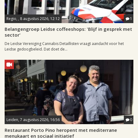
Regio, , 8 augustus 2026, 12:12
1
Belangengroep Leidse coffeeshops: 'Blijf in gesprek met
sector'
De Leidse Vereniging Cannabis Detaillisten vraagt aandacht voor het
Leidse gedoogbeleid. Dat doet de...
Leiden, 7 augustus 2026, 16:56
0
Restaurant Porto Pino heropent met mediterrane
menukaart en sociaal initiatief