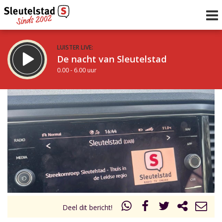
LUISTER LIVE:
De nacht van Sleutelstad
0.00 - 6.00 uur
STRAKS:
De ochtend van Sleutelstad
6.00 - 12.00 uur
uur 1 van 0
Vorig uur
Volgend uur
Inklappen
Deel dit bericht!