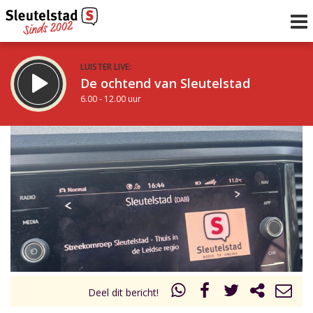
LUISTER LIVE:
De ochtend van Sleutelstad
6.00 - 12.00 uur
STRAKS:
De middag van Sleutelstad
12.00 - 18.00 uur
uur 1 van 0
Vorig uur
Volgend uur
Inklappen
Deel dit bericht!