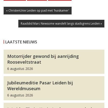
« ChristenUnie Leiden op pad met 'huiskamer'
Raadslid Marc Newsome wandelt langs stadsgrens Leiden »
LAATSTE NIEUWS
Motorrijder gewond bij aanrijding
Rooseveltstraat
6 augustus 2026
Jubileumeditie Pasar Leiden bij
Wereldmuseum
6 augustus 2026