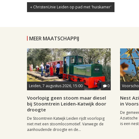
« ChristenUnie Leiden op pad met 'huiskamer'
MEER MAATSCHAPPIJ
Leiden, 7 augustus 2026, 15:00
0
Voorschot
Voorlopig geen stoom maar diesel
Nest Az
bij Stoomtrein Leiden-Katwijk door
in Voor
droogte
De gemeen
Aziatische
De Stoomtrein Katwijk Leiden rijdt voorlopig
is een nest
niet met een stoomlocomotief. Vanwege de
aanhoudende droogte en de...