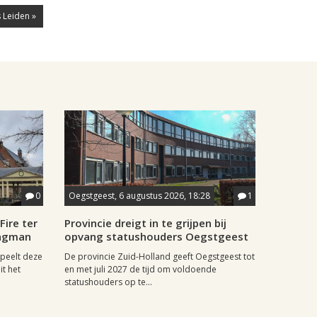
 Leiden »
0
Oegstgeest, 6 augustus 2026, 18:28
1
Fire ter
Provincie dreigt in te grijpen bij
aagman
opvang statushouders Oegstgeest
speelt deze
De provincie Zuid-Holland geeft Oegstgeest tot
it het
en met juli 2027 de tijd om voldoende
statushouders op te...