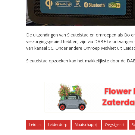
De uitzendingen van Sleutelstad en omroepen als Bo en 
verzorgingsgebied hebben, zijn via DAB+ te ontvangen
van kanaal 5C. Onder andere Omroep Midvliet uit Leids
Sleutelstad opzoeken kan het makkelijkste door de DAB
Leiden
Leiderdorp
Maatschappij
Oegstgeest
R