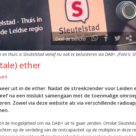
Deel dit bericht!
o en thuis is Sleutelstad vanaf nu ook te beluisteren via DAB+. (Foto's: S
tale) ether
aard
eer uit in de ether. Nadat de streekzender voor Leiden 
leef na een mislukt samengaan met de toenmalige omroep
eren. Zowel via deze website als via verschillende radioa
men.
24 de mogelijkheid om via DAB+ uit te gaan zenden. Omdat Sleutelst
en op de verdeling van de restcapaciteit op de multiplex in deze re