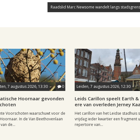
Raadslid Marc Newsome wandelt langs stadsgrens
en, 7 augustus 2026, 13:30
0
Leiden, 7 augustus 2026, 12:30
iatische Hoornaar gevonden
Leids Carillon speelt Earth & 
schoten
ere van overleden Jerney K
te Voorschoten waarschuwt voor de
Het carillon van het Leidse stadhuis 
 Hoornaar. In de Van Beethovenlaan
vrijdag ieder kwartier een fragment u
 van de...
repertoire van...