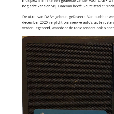
multiplex is in feite een gedeelde zender voor DAB+ w
nog acht kanalen vrij. Daarvan heeft Sleutelstad er sind
De uitrol van DAB+ gebeurt gefaseerd. Van oudsher werd 
december 2020 verplicht om nieuwe auto’s uit te rust
verder uitgebreid, waardoor de radiozenders ook binnens