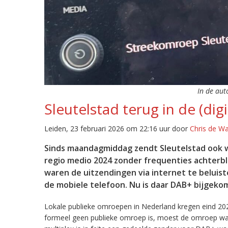
In de aut
Sleutelstad terug in de (digi
Leiden, 23 februari 2026 om 22:16 uur door
Chris de W
Sinds maandagmiddag zendt Sleutelstad ook w
regio medio 2024 zonder frequenties achterb
waren de uitzendingen via internet te beluist
de mobiele telefoon. Nu is daar DAB+ bijgeko
Lokale publieke omroepen in Nederland kregen eind 20
formeel geen publieke omroep is, moest de omroep wacht