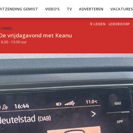
UITZENDING GEMIST
VIDEO’S
TV
ADVERTEREN
VACATURE
LEIDEN
·
LEIDERDORP
·
STRAKS:
De vrijdagavond met Keanu
18.00 - 19.00 uur