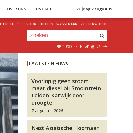
S
OVER ONS
CONTACT
Vrijdag 7 augustus
OEGSTGEEST
·
VOORSCHOTEN
·
WASSENAAR
·
ZOETERWOUDE
TIPS?!
·
Je luistert nu naar
uur 1 van 0
LAATSTE NIEUWS
«
Vorig uur
Volgend uur
»
Voorlopig geen stoom
maar diesel bij Stoomtrein
Leiden-Katwijk door
droogte
7 augustus 2026
Nest Aziatische Hoornaar