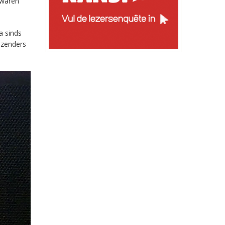
 waren
a sinds
-zenders