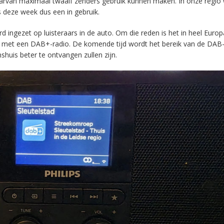
aarvan maximaal twaalf zenders gebruik kunnen maken. In onze regio
s deze week dus een in gebruik.
ingezet op luisteraars in de auto. Om die reden is het in heel Europ
en met een DAB+-radio. De komende tijd wordt het bereik van de DAB
huis beter te ontvangen zullen zijn.