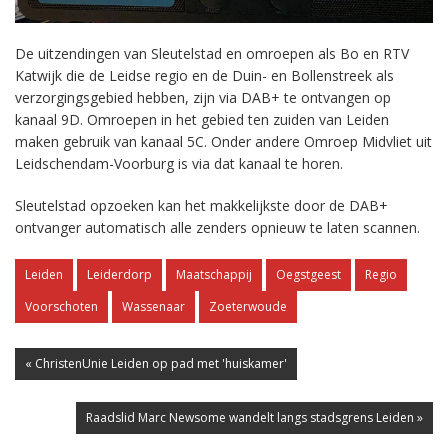
De uitzendingen van Sleutelstad en omroepen als Bo en RTV
Katwijk die de Leidse regio en de Duin- en Bollenstreek als
verzorgingsgebied hebben, zijn via DAB+ te ontvangen op
kanaal 9D. Omroepen in het gebied ten zuiden van Leiden
maken gebruik van kanaal 5C. Onder andere Omroep Midvliet uit
Leidschendam-Voorburg is via dat kanaal te horen.
Sleutelstad opzoeken kan het makkelijkste door de DAB+
ontvanger automatisch alle zenders opnieuw te laten scannen.
Leiden
Leiderdorp
Maatschappij
Oegstgeest
Regio
Voorschoten
Wassenaar
Zoeterwoude
« ChristenUnie Leiden op pad met 'huiskamer'
Raadslid Marc Newsome wandelt langs stadsgrens Leiden »