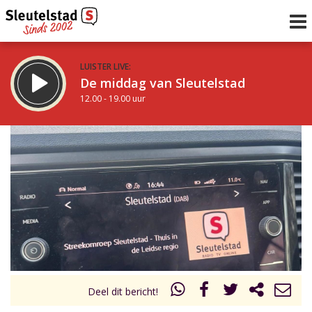
LUISTER LIVE:
De middag van Sleutelstad
12.00 - 19.00 uur
STRAKS:
De avond van Sleutelstad
19.00 - 22.00 uur
uur 1 van 0
Vorig uur
Volgend uur
Inklappen
Deel dit bericht!