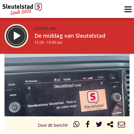
LUISTER LIVE:
De middag van Sleutelstad
12.00 - 19.00 uur
STRAKS:
De avond van Sleutelstad
19.00 - 22.00 uur
uur 1 van 0
Vorig uur
Volgend uur
Inklappen
Deel dit bericht!