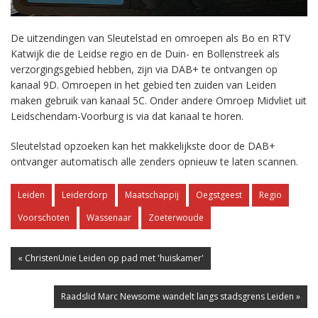
De uitzendingen van Sleutelstad en omroepen als Bo en RTV
Katwijk die de Leidse regio en de Duin- en Bollenstreek als
verzorgingsgebied hebben, zijn via DAB+ te ontvangen op
kanaal 9D. Omroepen in het gebied ten zuiden van Leiden
maken gebruik van kanaal 5C. Onder andere Omroep Midvliet uit
Leidschendam-Voorburg is via dat kanaal te horen.
Sleutelstad opzoeken kan het makkelijkste door de DAB+
ontvanger automatisch alle zenders opnieuw te laten scannen.
Leiden
Leiderdorp
Maatschappij
Oegstgeest
Regio
Voorschoten
Wassenaar
Zoeterwoude
« ChristenUnie Leiden op pad met 'huiskamer'
Raadslid Marc Newsome wandelt langs stadsgrens Leiden »