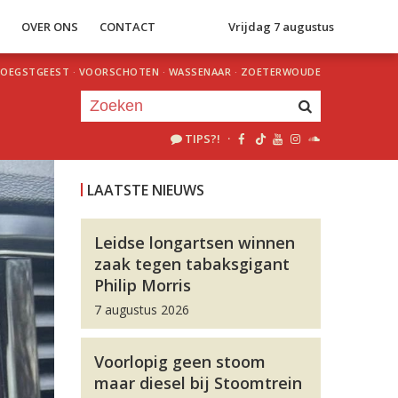
S
OVER ONS
CONTACT
Vrijdag 7 augustus
OEGSTGEEST
·
VOORSCHOTEN
·
WASSENAAR
·
ZOETERWOUDE
TIPS?!
·
Je luistert nu naar
uur 1 van 0
LAATSTE NIEUWS
«
Vorig uur
Volgend uur
»
Leidse longartsen winnen
zaak tegen tabaksgigant
Philip Morris
7 augustus 2026
Voorlopig geen stoom
maar diesel bij Stoomtrein