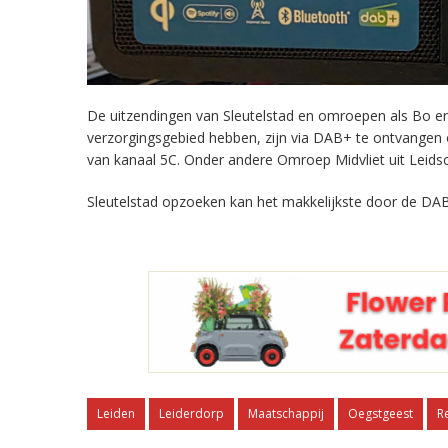
De uitzendingen van Sleutelstad en omroepen als Bo en 
verzorgingsgebied hebben, zijn via DAB+ te ontvangen
van kanaal 5C. Onder andere Omroep Midvliet uit Leids
Sleutelstad opzoeken kan het makkelijkste door de DAB
Leiden
Leiderdorp
Maatschappij
Oegstgeest
R