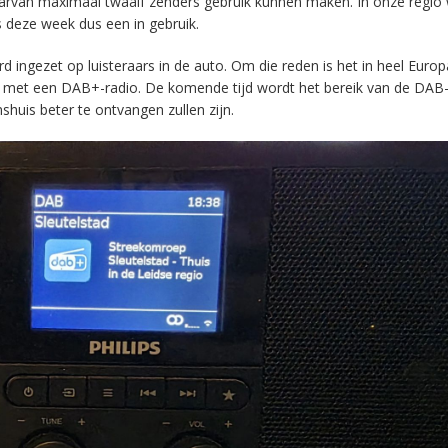
aarvan maximaal twaalf zenders gebruik kunnen maken. In onze regio
s deze week dus een in gebruik.
ingezet op luisteraars in de auto. Om die reden is het in heel Europ
en met een DAB+-radio. De komende tijd wordt het bereik van de DAB
huis beter te ontvangen zullen zijn.