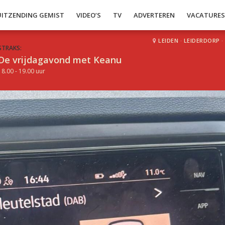
UITZENDING GEMIST
VIDEO’S
TV
ADVERTEREN
VACATURE
LEIDEN
·
LEIDERDORP
·
STRAKS:
De vrijdagavond met Keanu
18.00 - 19.00 uur