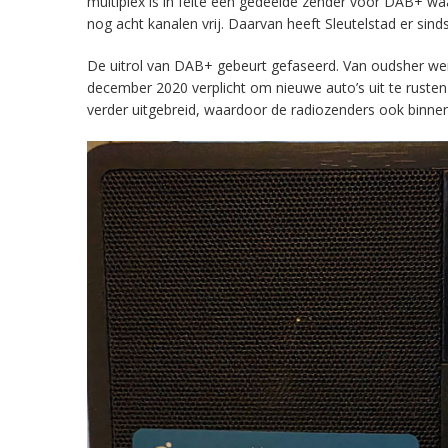
multiplex is in feite een gedeelde zender voor DAB+ w
nog acht kanalen vrij. Daarvan heeft Sleutelstad er sind
De uitrol van DAB+ gebeurt gefaseerd. Van oudsher werd 
december 2020 verplicht om nieuwe auto’s uit te rust
verder uitgebreid, waardoor de radiozenders ook binnens