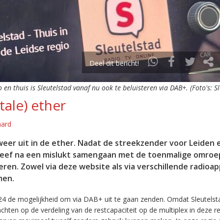
Deel dit bericht!
o en thuis is Sleutelstad vanaf nu ook te beluisteren via DAB+. (Foto's: S
tale) ether
aard
eer uit in de ether. Nadat de streekzender voor Leiden 
leef na een mislukt samengaan met de toenmalige omroep
eren. Zowel via deze website als via verschillende radioa
men.
24 de mogelijkheid om via DAB+ uit te gaan zenden. Omdat Sleutelst
en op de verdeling van de restcapaciteit op de multiplex in deze re