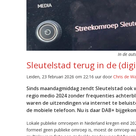
In de aut
Sleutelstad terug in de (digi
Leiden, 23 februari 2026 om 22:16 uur door
Chris de W
Sinds maandagmiddag zendt Sleutelstad ook w
regio medio 2024 zonder frequenties achterb
waren de uitzendingen via internet te beluist
de mobiele telefoon. Nu is daar DAB+ bijgeko
Lokale publieke omroepen in Nederland kregen eind 20
formeel geen publieke omroep is, moest de omroep wacht