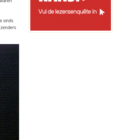
 waren
a sinds
-zenders