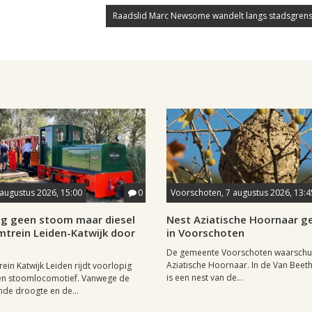
Raadslid Marc Newsome wandelt langs stadsgrens
 augustus 2026, 15:00
0
Voorschoten, 7 augustus 2026, 13:4
ig geen stoom maar diesel
Nest Aziatische Hoornaar 
mtrein Leiden-Katwijk door
in Voorschoten
De gemeente Voorschoten waarschu
Aziatische Hoornaar. In de Van Beet
ein Katwijk Leiden rijdt voorlopig
is een nest van de...
een stoomlocomotief. Vanwege de
de droogte en de...