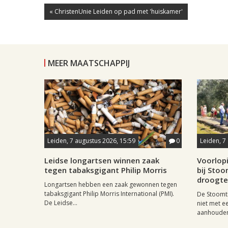
« ChristenUnie Leiden op pad met 'huiskamer'
MEER MAATSCHAPPIJ
Leiden, 7 augustus 2026, 15:59
0
Leiden, 7
Leidse longartsen winnen zaak
Voorlop
tegen tabaksgigant Philip Morris
bij Stoo
droogte
Longartsen hebben een zaak gewonnen tegen
tabaksgigant Philip Morris International (PMI).
De Stoomtr
De Leidse...
niet met 
aanhouden