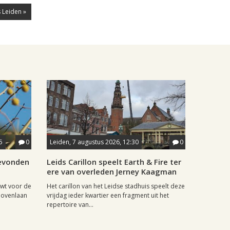
 Leiden »
5
0
Leiden, 7 augustus 2026, 12:30
0
gevonden
Leids Carillon speelt Earth & Fire ter
ere van overleden Jerney Kaagman
wt voor de
Het carillon van het Leidse stadhuis speelt deze
hovenlaan
vrijdag ieder kwartier een fragment uit het
repertoire van...