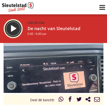
LUISTER LIVE:
De nacht van Sleutelstad
0.00 - 6.00 uur
STRAKS:
De ochtend van Sleutelstad
6.00 - 12.00 uur
uur 1 van 0
Vorig uur
Volgend uur
Inklappen
Deel dit bericht!