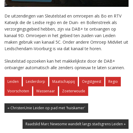
De uitzendingen van Sleutelstad en omroepen als Bo en RTV
Katwijk die de Leidse regio en de Duin- en Bollenstreek als
verzorgingsgebied hebben, zijn via DAB+ te ontvangen op
kanaal 9D. Omroepen in het gebied ten zuiden van Leiden
maken gebruik van kanaal 5C. Onder andere Omroep Midvliet uit
Leidschendam-Voorburg is via dat kanaal te horen.
Sleutelstad opzoeken kan het makkelijkste door de DAB+
ontvanger automatisch alle zenders opnieuw te laten scannen.
Leiden
Leiderdorp
Maatschappij
Oegstgeest
Regio
Voorschoten
Wassenaar
Zoeterwoude
« ChristenUnie Leiden op pad met 'huiskamer'
Raadslid Marc Newsome wandelt langs stadsgrens Leiden »