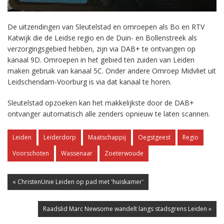
De uitzendingen van Sleutelstad en omroepen als Bo en RTV
Katwijk die de Leidse regio en de Duin- en Bollenstreek als
verzorgingsgebied hebben, zijn via DAB+ te ontvangen op
kanaal 9D. Omroepen in het gebied ten zuiden van Leiden
maken gebruik van kanaal 5C. Onder andere Omroep Midvliet uit
Leidschendam-Voorburg is via dat kanaal te horen.
Sleutelstad opzoeken kan het makkelijkste door de DAB+
ontvanger automatisch alle zenders opnieuw te laten scannen.
Leiden
Leiderdorp
Maatschappij
Oegstgeest
Regio
Voorschoten
Wassenaar
Zoeterwoude
« ChristenUnie Leiden op pad met 'huiskamer'
Raadslid Marc Newsome wandelt langs stadsgrens Leiden »