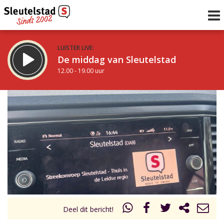
LUISTER LIVE:
De middag van Sleutelstad
12.00 - 19.00 uur
STRAKS:
De avond van Sleutelstad
19.00 - 22.00 uur
uur 1 van 0
Vorig uur
Volgend uur
Inklappen
Deel dit bericht!