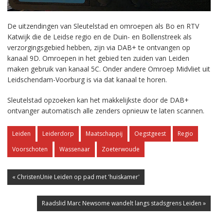
De uitzendingen van Sleutelstad en omroepen als Bo en RTV
Katwijk die de Leidse regio en de Duin- en Bollenstreek als
verzorgingsgebied hebben, zijn via DAB+ te ontvangen op
kanaal 9D. Omroepen in het gebied ten zuiden van Leiden
maken gebruik van kanaal 5C. Onder andere Omroep Midvliet uit
Leidschendam-Voorburg is via dat kanaal te horen.
Sleutelstad opzoeken kan het makkelijkste door de DAB+
ontvanger automatisch alle zenders opnieuw te laten scannen.
Leiden
Leiderdorp
Maatschappij
Oegstgeest
Regio
Voorschoten
Wassenaar
Zoeterwoude
« ChristenUnie Leiden op pad met 'huiskamer'
Raadslid Marc Newsome wandelt langs stadsgrens Leiden »