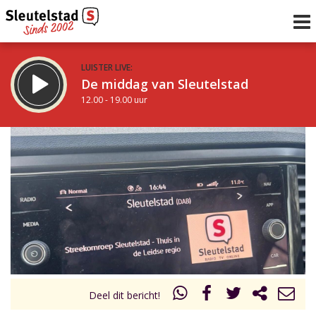
LUISTER LIVE:
De middag van Sleutelstad
12.00 - 19.00 uur
STRAKS:
De avond van Sleutelstad
19.00 - 22.00 uur
uur 1 van 0
Vorig uur
Volgend uur
Inklappen
Deel dit bericht!