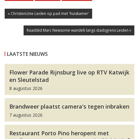
« ChristenUnie Leiden op pad met 'huiskamer'
Raadslid Marc Newsome wandelt langs stadsgrens Leiden »
LAATSTE NIEUWS
Flower Parade Rijnsburg live op RTV Katwijk
en Sleutelstad
8 augustus 2026
Brandweer plaatst camera's tegen inbraken
7 augustus 2026
Restaurant Porto Pino heropent met