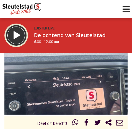
LUISTER LIVE:
De ochtend van Sleutelstad
6.00 - 12.00 uur
STRAKS:
De middag van Sleutelstad
12.00 - 17.00 uur
uur 1 van 0
Vorig uur
Volgend uur
Inklappen
Deel dit bericht!