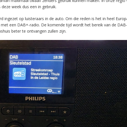
aarvan maximaal twaalf zenders gebruik kunnen maken. In onze regio
s deze week dus een in gebruik.
ingezet op luisteraars in de auto. Om die reden is het in heel Europ
en met een DAB+-radio. De komende tijd wordt het bereik van de DAB
huis beter te ontvangen zullen zijn.