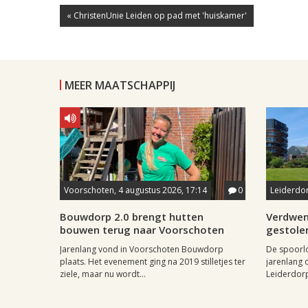
« ChristenUnie Leiden op pad met 'huiskamer'
MEER MAATSCHAPPIJ
Voorschoten, 4 augustus 2026, 17:14
0
Leiderdor
Bouwdorp 2.0 brengt hutten
Verdwen
bouwen terug naar Voorschoten
gestole
Jarenlang vond in Voorschoten Bouwdorp
De spoorl
plaats. Het evenement ging na 2019 stilletjes ter
jarenlang 
ziele, maar nu wordt...
Leiderdorp 