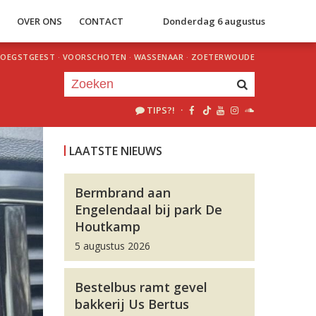
S
OVER ONS
CONTACT
Donderdag 6 augustus
OEGSTGEEST
·
VOORSCHOTEN
·
WASSENAAR
·
ZOETERWOUDE
TIPS?!
·
Je luistert nu naar
uur 1 van 0
LAATSTE NIEUWS
«
Vorig uur
Volgend uur
»
Bermbrand aan
Engelendaal bij park De
Houtkamp
5 augustus 2026
Bestelbus ramt gevel
bakkerij Us Bertus