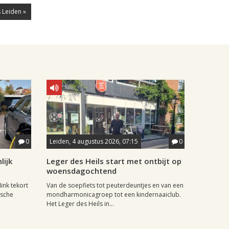
 Leiden »
0
Leiden, 4 augustus 2026, 07:15
0
lijk
Leger des Heils start met ontbijt op
woensdagochtend
ink tekort
Van de soepfiets tot peuterdeuntjes en van een
ische
mondharmonicagroep tot een kindernaaiclub.
Het Leger des Heils in...