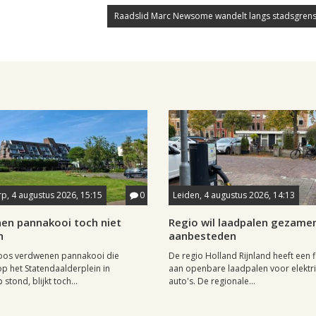
Raadslid Marc Newsome wandelt langs stadsgrens
p, 4 augustus 2026, 15:15
0
Leiden, 4 augustus 2026, 14:13
en pannakooi toch niet
Regio wil laadpalen gezamen
n
aanbesteden
oos verdwenen pannakooi die
De regio Holland Rijnland heeft een fl
op het Statendaalderplein in
aan openbare laadpalen voor elektr
stond, blijkt toch...
auto's. De regionale...