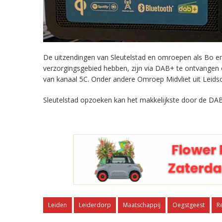
De uitzendingen van Sleutelstad en omroepen als Bo en 
verzorgingsgebied hebben, zijn via DAB+ te ontvangen
van kanaal 5C. Onder andere Omroep Midvliet uit Leids
Sleutelstad opzoeken kan het makkelijkste door de DAB
Leiden
Leiderdorp
Maatschappij
Oegstgeest
R