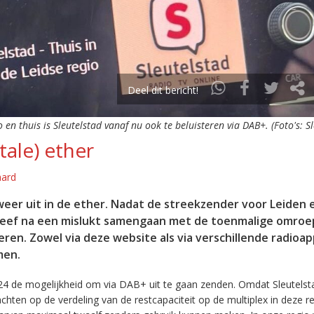
Deel dit bericht!
o en thuis is Sleutelstad vanaf nu ook te beluisteren via DAB+. (Foto's: S
tale) ether
aard
eer uit in de ether. Nadat de streekzender voor Leiden 
leef na een mislukt samengaan met de toenmalige omroep
eren. Zowel via deze website als via verschillende radioa
men.
24 de mogelijkheid om via DAB+ uit te gaan zenden. Omdat Sleutelst
en op de verdeling van de restcapaciteit op de multiplex in deze re