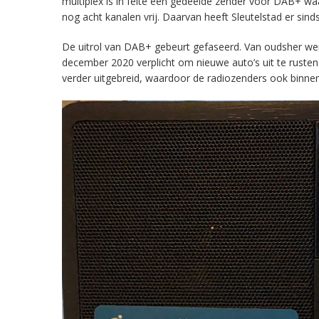
multiplex is in feite een gedeelde zender voor DAB+ w
nog acht kanalen vrij. Daarvan heeft Sleutelstad er sind
De uitrol van DAB+ gebeurt gefaseerd. Van oudsher werd 
december 2020 verplicht om nieuwe auto’s uit te rust
verder uitgebreid, waardoor de radiozenders ook binnens