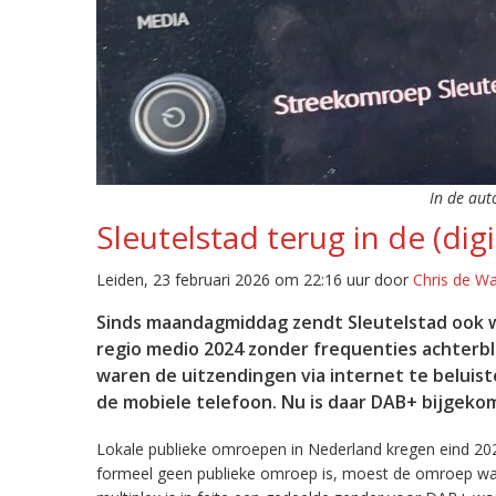
In de aut
Sleutelstad terug in de (digi
Leiden, 23 februari 2026 om 22:16 uur door
Chris de W
Sinds maandagmiddag zendt Sleutelstad ook w
regio medio 2024 zonder frequenties achterb
waren de uitzendingen via internet te beluist
de mobiele telefoon. Nu is daar DAB+ bijgeko
Lokale publieke omroepen in Nederland kregen eind 20
formeel geen publieke omroep is, moest de omroep wacht