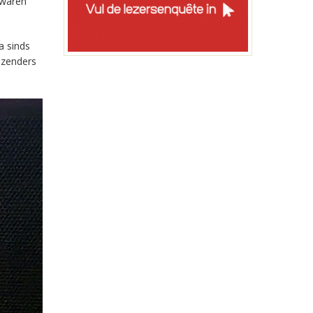
 waren
a sinds
-zenders