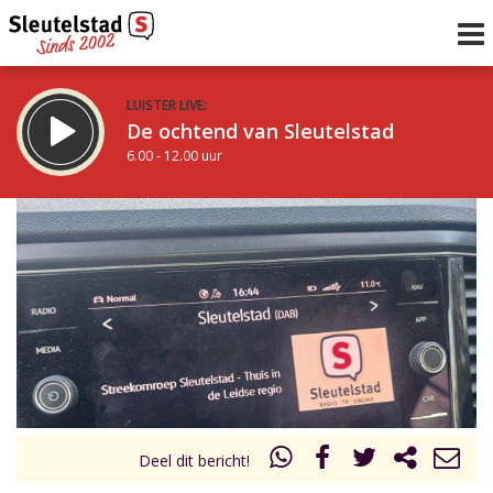
LUISTER LIVE:
De ochtend van Sleutelstad
6.00 - 12.00 uur
STRAKS:
De middag van Sleutelstad
12.00 - 17.00 uur
uur 1 van 0
Vorig uur
Volgend uur
Inklappen
Deel dit bericht!