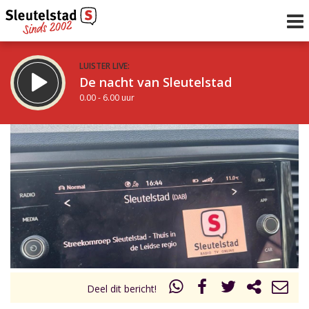
LUISTER LIVE:
De nacht van Sleutelstad
0.00 - 6.00 uur
STRAKS:
De ochtend van Sleutelstad
6.00 - 12.00 uur
uur 1 van 0
Vorig uur
Volgend uur
Inklappen
Deel dit bericht!