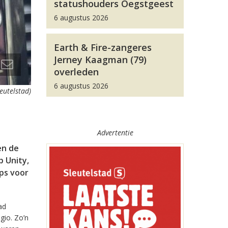
statushouders Oegstgeest
6 augustus 2026
Earth & Fire-zangeres
Jerney Kaagman (79)
overleden
6 augustus 2026
leutelstad)
Advertentie
en de
 Unity,
pps voor
ad
gio. Zo’n