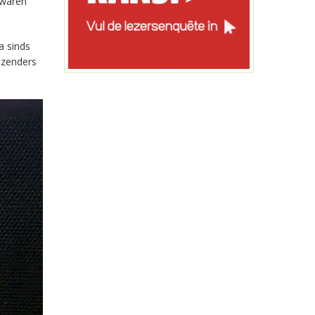
 waren
a sinds
-zenders