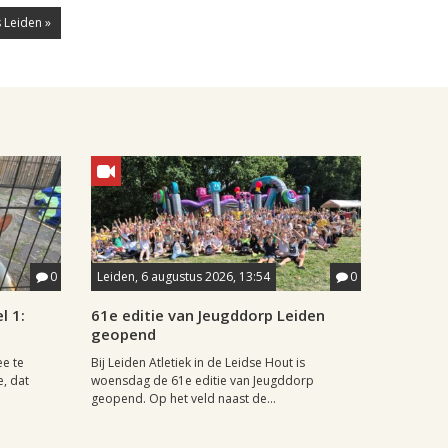
 Leiden »
0
Leiden, 6 augustus 2026, 13:54
0
l 1:
61e editie van Jeugddorp Leiden
geopend
ee te
Bij Leiden Atletiek in de Leidse Hout is
e, dat
woensdag de 61e editie van Jeugddorp
geopend. Op het veld naast de...