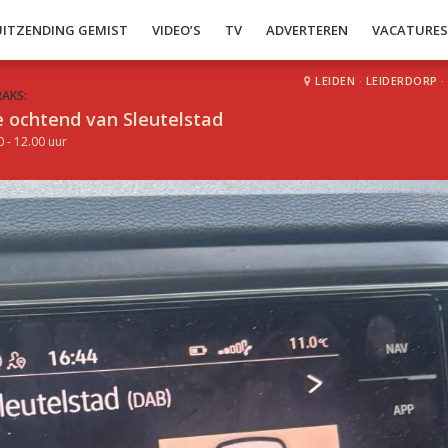
UITZENDING GEMIST
VIDEO’S
TV
ADVERTEREN
VACATURE
LEIDEN
·
LEIDERDORP
·
RAKS:
 ochtend van Sleutelstad
0 - 12.00 uur