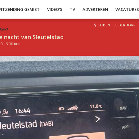
UITZENDING GEMIST
VIDEO’S
TV
ADVERTEREN
VACATURE
LEIDEN
·
LEIDERDORP
·
RAKS:
e nacht van Sleutelstad
0 - 6.00 uur