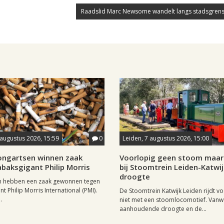
Raadslid Marc Newsome wandelt langs stadsgrens
 augustus 2026, 15:59
0
Leiden, 7 augustus 2026, 15:00
longartsen winnen zaak
Voorlopig geen stoom maar 
baksgigant Philip Morris
bij Stoomtrein Leiden-Katwi
droogte
n hebben een zaak gewonnen tegen
t Philip Morris International (PMI).
De Stoomtrein Katwijk Leiden rijdt v
.
niet met een stoomlocomotief. Van
aanhoudende droogte en de...