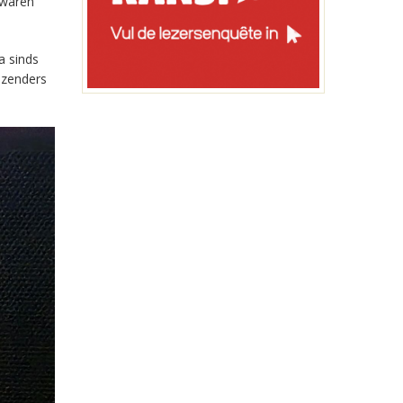
 waren
a sinds
-zenders