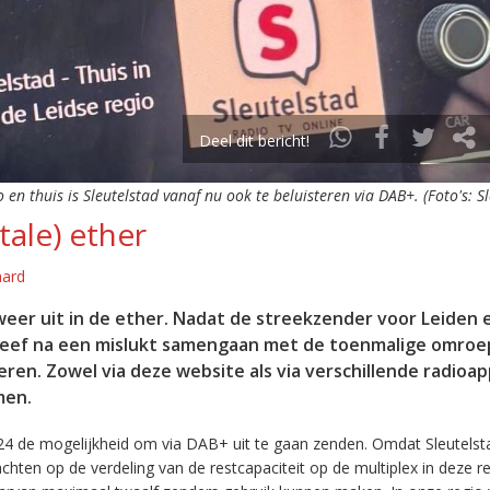
Deel dit bericht!
o en thuis is Sleutelstad vanaf nu ook te beluisteren via DAB+. (Foto's: S
tale) ether
aard
eer uit in de ether. Nadat de streekzender voor Leiden 
leef na een mislukt samengaan met de toenmalige omroep
eren. Zowel via deze website als via verschillende radioa
men.
24 de mogelijkheid om via DAB+ uit te gaan zenden. Omdat Sleutelst
en op de verdeling van de restcapaciteit op de multiplex in deze re