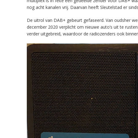
multiplex is in feite een gedeelde zender voor DAB+ w
nog acht kanalen vrij. Daarvan heeft Sleutelstad er sind
De uitrol van DAB+ gebeurt gefaseerd. Van oudsher werd 
december 2020 verplicht om nieuwe auto’s uit te rust
verder uitgebreid, waardoor de radiozenders ook binnens