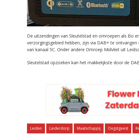
De uitzendingen van Sleutelstad en omroepen als Bo en 
verzorgingsgebied hebben, zijn via DAB+ te ontvangen
van kanaal 5C. Onder andere Omroep Midvliet uit Leids
Sleutelstad opzoeken kan het makkelijkste door de DAB
Leiden
Leiderdorp
Maatschappij
Oegstgeest
R