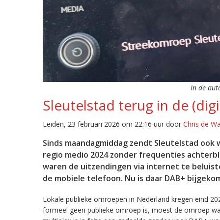
In de aut
Sleutelstad terug in de (digi
Leiden, 23 februari 2026 om 22:16 uur door
Chris de W
Sinds maandagmiddag zendt Sleutelstad ook w
regio medio 2024 zonder frequenties achterb
waren de uitzendingen via internet te beluist
de mobiele telefoon. Nu is daar DAB+ bijgeko
Lokale publieke omroepen in Nederland kregen eind 20
formeel geen publieke omroep is, moest de omroep wacht