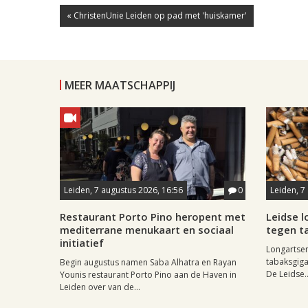
« ChristenUnie Leiden op pad met 'huiskamer'
MEER MAATSCHAPPIJ
Leiden, 7 augustus 2026, 16:56
0
Leiden, 7
Restaurant Porto Pino heropent met
Leidse 
mediterrane menukaart en sociaal
tegen ta
initiatief
Longartse
tabaksgigan
Begin augustus namen Saba Alhatra en Rayan
De Leidse..
Younis restaurant Porto Pino aan de Haven in
Leiden over van de...