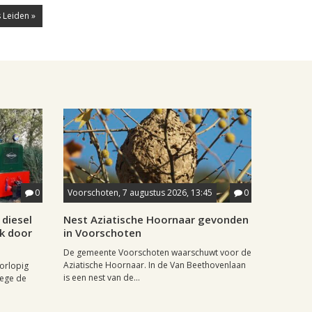
 Leiden »
0
Voorschoten, 7 augustus 2026, 13:45
0
diesel
Nest Aziatische Hoornaar gevonden
jk door
in Voorschoten
De gemeente Voorschoten waarschuwt voor de
Aziatische Hoornaar. In de Van Beethovenlaan
oorlopig
is een nest van de...
wege de