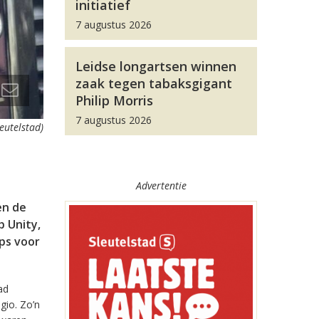
initiatief
7 augustus 2026
Leidse longartsen winnen
zaak tegen tabaksgigant
Philip Morris
7 augustus 2026
leutelstad)
Advertentie
en de
 Unity,
pps voor
ad
gio. Zo’n