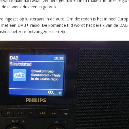
aarvan maximaal twaalf zenders gebruik kunnen maken. In onze regio
s deze week dus een in gebruik.
ingezet op luisteraars in de auto. Om die reden is het in heel Europ
en met een DAB+-radio. De komende tijd wordt het bereik van de DAB
huis beter te ontvangen zullen zijn.