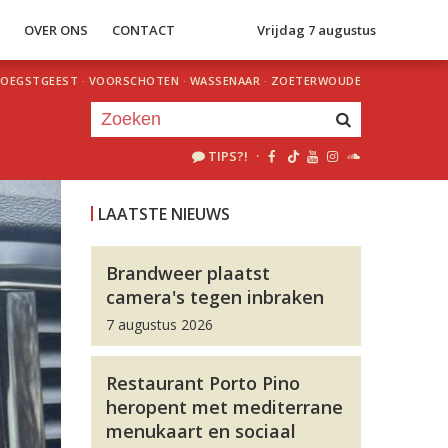
S
OVER ONS
CONTACT
Vrijdag 7 augustus
OEGSTGEEST
·
VOORSCHOTEN
·
WASSENAAR
·
ZOETERWOUDE
TIPS?!
·
Je luistert nu naar
uur 1 van 0
LAATSTE NIEUWS
«
Vorig uur
Volgend uur
»
Brandweer plaatst
camera's tegen inbraken
7 augustus 2026
Restaurant Porto Pino
heropent met mediterrane
menukaart en sociaal