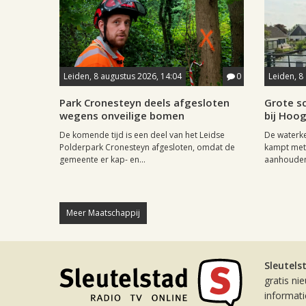
Leiden, 8 augustus 2026, 14:04
0
Leiden, 8
Park Cronesteyn deels afgesloten
Grote sc
wegens onveilige bomen
bij Hoo
De komende tijd is een deel van het Leidse
De waterk
Polderpark Cronesteyn afgesloten, omdat de
kampt met 
gemeente er kap- en...
aanhouden
Meer Maatschappij
Sleutels
gratis ni
informat