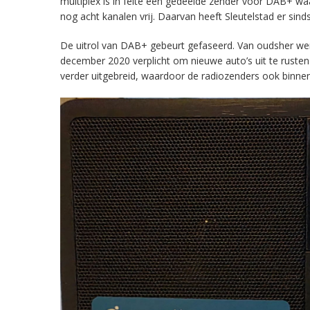
multiplex is in feite een gedeelde zender voor DAB+ w
nog acht kanalen vrij. Daarvan heeft Sleutelstad er sind
De uitrol van DAB+ gebeurt gefaseerd. Van oudsher werd 
december 2020 verplicht om nieuwe auto’s uit te rust
verder uitgebreid, waardoor de radiozenders ook binnens