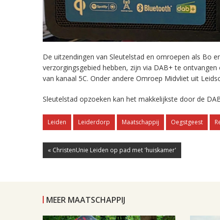
De uitzendingen van Sleutelstad en omroepen als Bo en 
verzorgingsgebied hebben, zijn via DAB+ te ontvangen
van kanaal 5C. Onder andere Omroep Midvliet uit Leids
Sleutelstad opzoeken kan het makkelijkste door de DAB
Leiden
Leiderdorp
Maatschappij
Oegstgeest
R
« ChristenUnie Leiden op pad met 'huiskamer'
MEER MAATSCHAPPIJ