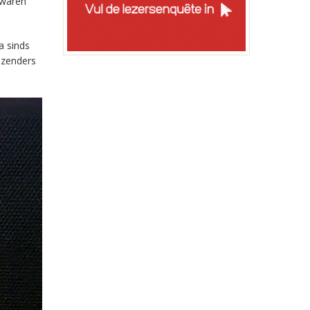
 waren
a sinds
-zenders