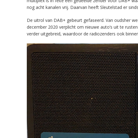
multiplex is in feite een gedeelde zender voor DAB+ w
nog acht kanalen vrij. Daarvan heeft Sleutelstad er sind
De uitrol van DAB+ gebeurt gefaseerd. Van oudsher werd 
december 2020 verplicht om nieuwe auto’s uit te rust
verder uitgebreid, waardoor de radiozenders ook binnens