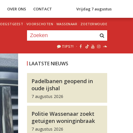
S
OVER ONS
CONTACT
Vrijdag 7 augustus
OEGSTGEEST
·
VOORSCHOTEN
·
WASSENAAR
·
ZOETERWOUDE
TIPS?!
·
Je luistert nu naar
uur 1 van 0
LAATSTE NIEUWS
«
Vorig uur
Volgend uur
»
Padelbanen geopend in
oude ijshal
7 augustus 2026
Politie Wassenaar zoekt
getuigen woninginbraak
7 augustus 2026