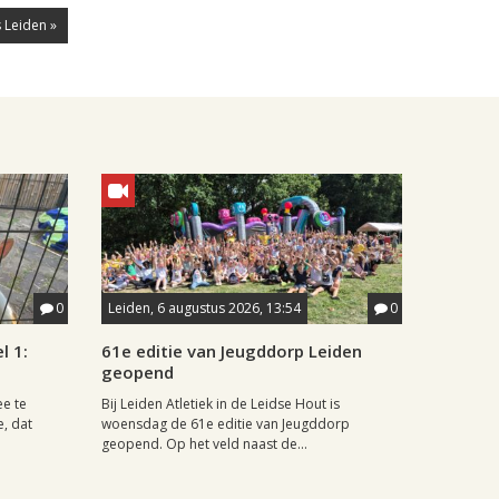
 Leiden »
0
Leiden, 6 augustus 2026, 13:54
0
l 1:
61e editie van Jeugddorp Leiden
geopend
ee te
Bij Leiden Atletiek in de Leidse Hout is
e, dat
woensdag de 61e editie van Jeugddorp
geopend. Op het veld naast de...