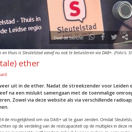
Deel dit bericht!
o en thuis is Sleutelstad vanaf nu ook te beluisteren via DAB+. (Foto's: S
tale) ether
aard
eer uit in de ether. Nadat de streekzender voor Leiden 
leef na een mislukt samengaan met de toenmalige omroep
eren. Zowel via deze website als via verschillende radioa
men.
24 de mogelijkheid om via DAB+ uit te gaan zenden. Omdat Sleutelst
en op de verdeling van de restcapaciteit op de multiplex in deze re