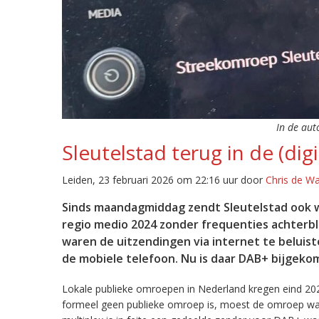
In de aut
Sleutelstad terug in de (digi
Leiden, 23 februari 2026 om 22:16 uur door
Chris de W
Sinds maandagmiddag zendt Sleutelstad ook w
regio medio 2024 zonder frequenties achterb
waren de uitzendingen via internet te beluist
de mobiele telefoon. Nu is daar DAB+ bijgeko
Lokale publieke omroepen in Nederland kregen eind 20
formeel geen publieke omroep is, moest de omroep wacht