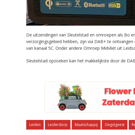
De uitzendingen van Sleutelstad en omroepen als Bo en 
verzorgingsgebied hebben, zijn via DAB+ te ontvangen
van kanaal 5C. Onder andere Omroep Midvliet uit Leids
Sleutelstad opzoeken kan het makkelijkste door de DAB
Leiden
Leiderdorp
Maatschappij
Oegstgeest
R