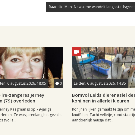
Raadslid Marc Newsome wandelt langs stadsgrens
en, 6 augustus 2026, 18:05
0
Leiden, 6 augustus 2026, 14:35
Fire-zangeres Jerney
Bomvol Leids dierenasiel dee
 (79) overleden
konijnen in allerlei kleuren
erney Kaagman is op 79-jarige
Konijnen lijken gemaakt te zijn om m
erleden. Ze was jarenlang het gezicht
knuffelen. Zacht velletje, rond staartj
esvolle...
aandoenlijk neusje dat...