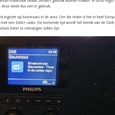
aarvan maximaal twaalf zenders gebruik kunnen maken. In onze regio
s deze week dus een in gebruik.
ingezet op luisteraars in de auto. Om die reden is het in heel Europ
en met een DAB+-radio. De komende tijd wordt het bereik van de DAB
huis beter te ontvangen zullen zijn.