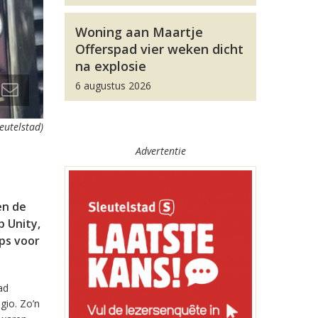
Woning aan Maartje
Offerspad vier weken dicht
na explosie
6 augustus 2026
leutelstad)
Advertentie
en de
 Unity,
pps voor
ad
gio. Zo’n