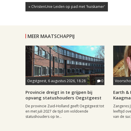
« ChristenUnie Leiden op pad met 'huiskamer'
MEER MAATSCHAPPIJ
Oegstgeest, 6 augustus 2026, 18:28
0
Voorschot
Provincie dreigt in te grijpen bij
Earth & 
opvang statushouders Oegstgeest
Kaagman
De provincie Zuid-Holland geeft Oegstgeest tot
Zangeres J
en met juli 2027 de tijd om voldoende
leeftijd ov
statushouders op te...
van de succ