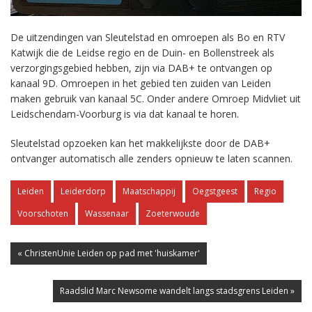
De uitzendingen van Sleutelstad en omroepen als Bo en RTV
Katwijk die de Leidse regio en de Duin- en Bollenstreek als
verzorgingsgebied hebben, zijn via DAB+ te ontvangen op
kanaal 9D. Omroepen in het gebied ten zuiden van Leiden
maken gebruik van kanaal 5C. Onder andere Omroep Midvliet uit
Leidschendam-Voorburg is via dat kanaal te horen.
Sleutelstad opzoeken kan het makkelijkste door de DAB+
ontvanger automatisch alle zenders opnieuw te laten scannen.
Leiden
Leiderdorp
Maatschappij
Oegstgeest
Regio
Voorschoten
Wassenaar
Zoeterwoude
« ChristenUnie Leiden op pad met 'huiskamer'
Raadslid Marc Newsome wandelt langs stadsgrens Leiden »