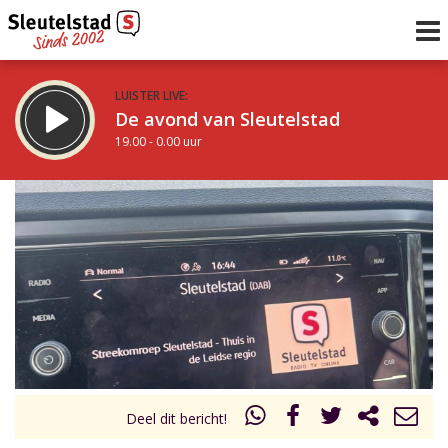
LUISTER LIVE:
De avond van Sleutelstad
19.00 - 0.00 uur
STRAKS:
De nacht van Sleutelstad
0.00 - 6.00 uur
uur 1 van 0
Vorig uur
Volgend uur
Inklappen
Deel dit bericht!