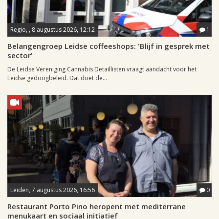
Regio, , 8 augustus 2026, 12:12
1
Belangengroep Leidse coffeeshops: 'Blijf in gesprek met
sector'
De Leidse Vereniging Cannabis Detaillisten vraagt aandacht voor het
Leidse gedoogbeleid. Dat doet de...
Leiden, 7 augustus 2026, 16:56
0
Restaurant Porto Pino heropent met mediterrane
menukaart en sociaal initiatief