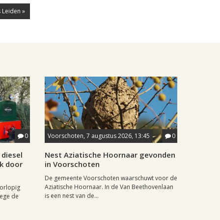
 Leiden »
0
Voorschoten, 7 augustus 2026, 13:45
0
diesel
Nest Aziatische Hoornaar gevonden
jk door
in Voorschoten
De gemeente Voorschoten waarschuwt voor de
Aziatische Hoornaar. In de Van Beethovenlaan
oorlopig
is een nest van de...
wege de