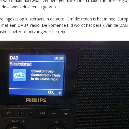
aarvan maximaal twaalf zenders gebruik kunnen maken. In onze regio
s deze week dus een in gebruik.
ingezet op luisteraars in de auto. Om die reden is het in heel Europ
en met een DAB+-radio. De komende tijd wordt het bereik van de DAB
huis beter te ontvangen zullen zijn.