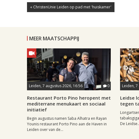
« ChristenUnie Leiden op pad met 'huiskamer'
MEER MAATSCHAPPIJ
Leiden, 7 augustus 2026, 16:56
0
Leiden, 7
Restaurant Porto Pino heropent met
Leidse 
mediterrane menukaart en sociaal
tegen ta
initiatief
Longartse
tabaksgigan
Begin augustus namen Saba Alhatra en Rayan
De Leidse..
Younis restaurant Porto Pino aan de Haven in
Leiden over van de...