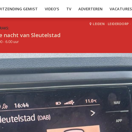
UITZENDING GEMIST
VIDEO’S
TV
ADVERTEREN
VACATURE
LEIDEN
·
LEIDERDORP
·
RAKS:
e nacht van Sleutelstad
0 - 6.00 uur