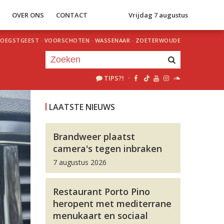
S
OVER ONS
CONTACT
Vrijdag 7 augustus
OEGSTGEEST
·
VOORSCHOTEN
·
WASSENAAR
·
ZOETERWOUDE
TIPS?!
·
Je luistert nu naar
uur 1 van 0
LAATSTE NIEUWS
«
Vorig uur
Volgend uur
»
Brandweer plaatst
camera's tegen inbraken
7 augustus 2026
Restaurant Porto Pino
heropent met mediterrane
menukaart en sociaal