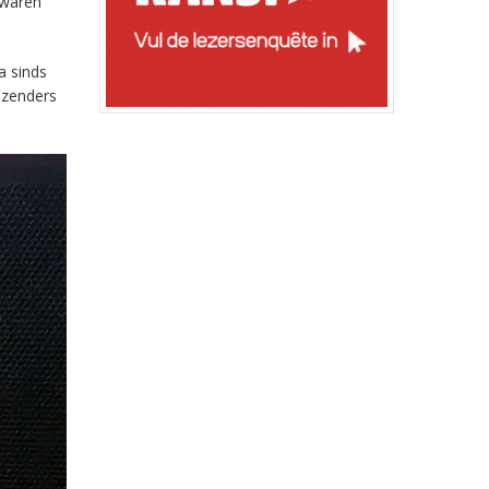
 waren
a sinds
-zenders