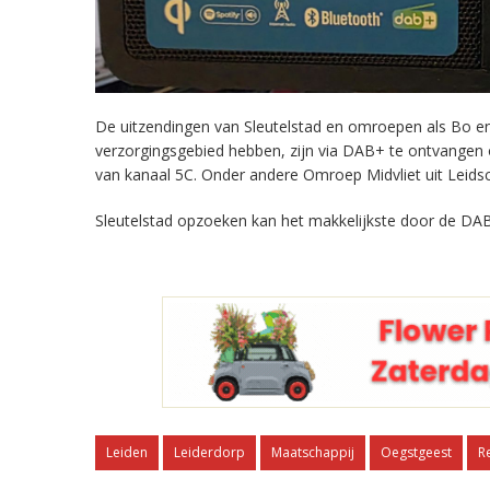
De uitzendingen van Sleutelstad en omroepen als Bo en 
verzorgingsgebied hebben, zijn via DAB+ te ontvangen
van kanaal 5C. Onder andere Omroep Midvliet uit Leids
Sleutelstad opzoeken kan het makkelijkste door de DAB
Leiden
Leiderdorp
Maatschappij
Oegstgeest
R