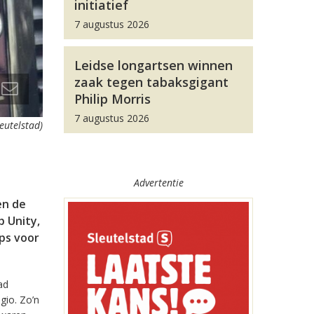
initiatief
7 augustus 2026
Leidse longartsen winnen
zaak tegen tabaksgigant
Philip Morris
7 augustus 2026
leutelstad)
Advertentie
en de
 Unity,
pps voor
ad
gio. Zo’n