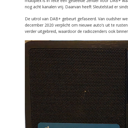
multiplex is in feite een gedeelde zender voor DAB+ w
nog acht kanalen vrij. Daarvan heeft Sleutelstad er sind
De uitrol van DAB+ gebeurt gefaseerd. Van oudsher werd 
december 2020 verplicht om nieuwe auto’s uit te rust
verder uitgebreid, waardoor de radiozenders ook binnens