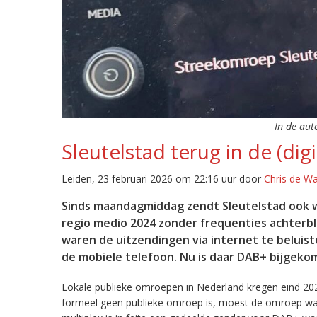
In de aut
Sleutelstad terug in de (digi
Leiden, 23 februari 2026 om 22:16 uur door
Chris de W
Sinds maandagmiddag zendt Sleutelstad ook w
regio medio 2024 zonder frequenties achterb
waren de uitzendingen via internet te beluist
de mobiele telefoon. Nu is daar DAB+ bijgeko
Lokale publieke omroepen in Nederland kregen eind 20
formeel geen publieke omroep is, moest de omroep wacht