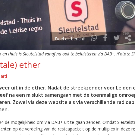
Deel dit bericht!
o en thuis is Sleutelstad vanaf nu ook te beluisteren via DAB+. (Foto's: S
tale) ether
aard
eer uit in de ether. Nadat de streekzender voor Leiden 
leef na een mislukt samengaan met de toenmalige omroep
eren. Zowel via deze website als via verschillende radioa
men.
24 de mogelijkheid om via DAB+ uit te gaan zenden. Omdat Sleutelst
en op de verdeling van de restcapaciteit op de multiplex in deze re