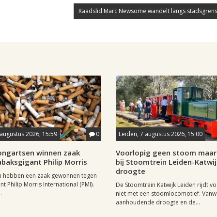
Raadslid Marc Newsome wandelt langs stadsgrens
 augustus 2026, 15:59
0
Leiden, 7 augustus 2026, 15:00
longartsen winnen zaak
Voorlopig geen stoom maar 
baksgigant Philip Morris
bij Stoomtrein Leiden-Katwi
droogte
n hebben een zaak gewonnen tegen
t Philip Morris International (PMI).
De Stoomtrein Katwijk Leiden rijdt v
.
niet met een stoomlocomotief. Van
aanhoudende droogte en de...