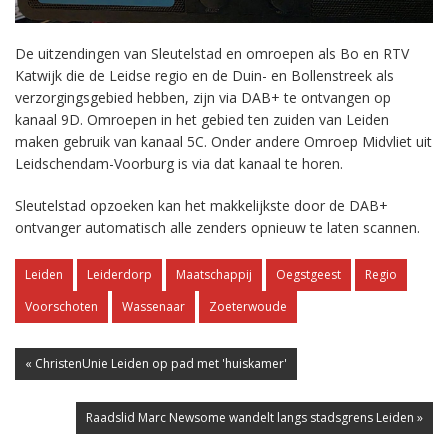
De uitzendingen van Sleutelstad en omroepen als Bo en RTV
Katwijk die de Leidse regio en de Duin- en Bollenstreek als
verzorgingsgebied hebben, zijn via DAB+ te ontvangen op
kanaal 9D. Omroepen in het gebied ten zuiden van Leiden
maken gebruik van kanaal 5C. Onder andere Omroep Midvliet uit
Leidschendam-Voorburg is via dat kanaal te horen.
Sleutelstad opzoeken kan het makkelijkste door de DAB+
ontvanger automatisch alle zenders opnieuw te laten scannen.
Leiden
Leiderdorp
Maatschappij
Oegstgeest
Regio
Voorschoten
Wassenaar
Zoeterwoude
« ChristenUnie Leiden op pad met 'huiskamer'
Raadslid Marc Newsome wandelt langs stadsgrens Leiden »