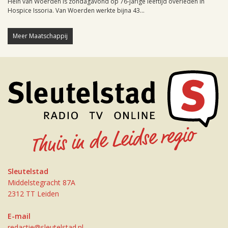
Hein van Woerden is zondagavond op 76-jarige leeftijd overleden in
Hospice Issoria. Van Woerden werkte bijna 43...
Meer Maatschappij
Sleutelstad
Middelstegracht 87A
2312 TT Leiden
E-mail
redactie@sleutelstad.nl