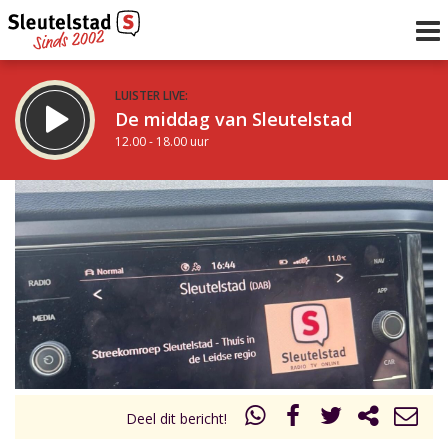
LUISTER LIVE:
De middag van Sleutelstad
12.00 - 18.00 uur
STRAKS:
De avond van Sleutelstad
18.00 - 21.00 uur
uur 1 van 0
Vorig uur
Volgend uur
Inklappen
Deel dit bericht!