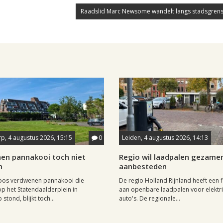
Raadslid Marc Newsome wandelt langs stadsgrens
p, 4 augustus 2026, 15:15
0
Leiden, 4 augustus 2026, 14:13
en pannakooi toch niet
Regio wil laadpalen gezamen
n
aanbesteden
oos verdwenen pannakooi die
De regio Holland Rijnland heeft een fl
op het Statendaalderplein in
aan openbare laadpalen voor elektr
stond, blijkt toch...
auto's. De regionale...