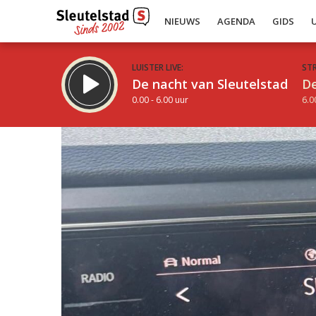
NIEUWS
AGENDA
GIDS
LUISTER LIVE:
ST
De nacht van Sleutelstad
De
0.00 - 6.00 uur
6.0
Inklappen