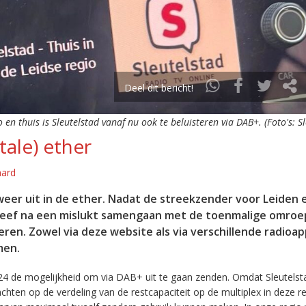
Deel dit bericht!
o en thuis is Sleutelstad vanaf nu ook te beluisteren via DAB+. (Foto's: S
tale) ether
aard
eer uit in de ether. Nadat de streekzender voor Leiden 
leef na een mislukt samengaan met de toenmalige omroep
eren. Zowel via deze website als via verschillende radioa
men.
24 de mogelijkheid om via DAB+ uit te gaan zenden. Omdat Sleutelst
en op de verdeling van de restcapaciteit op de multiplex in deze re