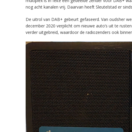
multiplex is in feite een gedeelde zender voor DAB+ w
nog acht kanalen vrij. Daarvan heeft Sleutelstad er sind
De uitrol van DAB+ gebeurt gefaseerd. Van oudsher werd 
december 2020 verplicht om nieuwe auto’s uit te rust
verder uitgebreid, waardoor de radiozenders ook binnens