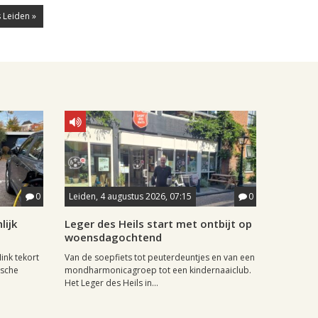
 Leiden »
0
Leiden, 4 augustus 2026, 07:15
0
lijk
Leger des Heils start met ontbijt op
woensdagochtend
ink tekort
Van de soepfiets tot peuterdeuntjes en van een
ische
mondharmonicagroep tot een kindernaaiclub.
Het Leger des Heils in...