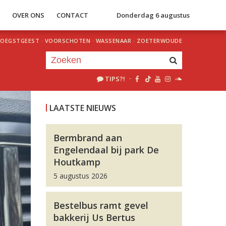
S
OVER ONS
CONTACT
Donderdag 6 augustus
OEGSTGEEST
·
VOORSCHOTEN
·
WASSENAAR
·
ZOETERWOUDE
TIPS?!
·
Je luistert nu naar
uur 1 van 0
LAATSTE NIEUWS
«
Vorig uur
Volgend uur
»
Bermbrand aan
Engelendaal bij park De
Houtkamp
5 augustus 2026
Bestelbus ramt gevel
bakkerij Us Bertus