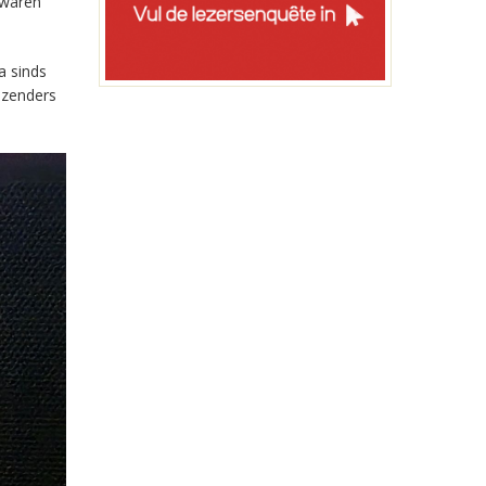
 waren
a sinds
-zenders