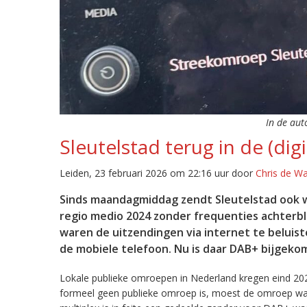
In de aut
Sleutelstad terug in de (digi
Leiden, 23 februari 2026 om 22:16 uur door
Chris de W
Sinds maandagmiddag zendt Sleutelstad ook w
regio medio 2024 zonder frequenties achterb
waren de uitzendingen via internet te beluist
de mobiele telefoon. Nu is daar DAB+ bijgeko
Lokale publieke omroepen in Nederland kregen eind 20
formeel geen publieke omroep is, moest de omroep wacht