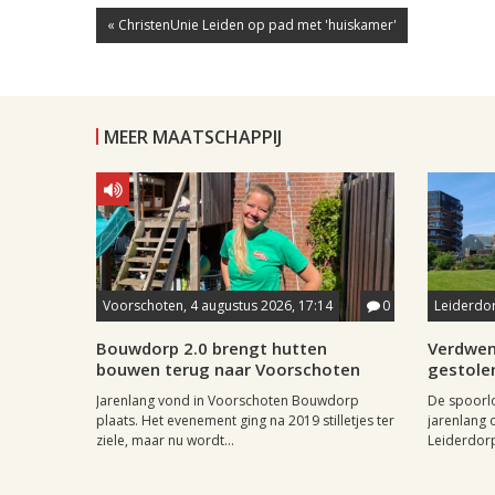
« ChristenUnie Leiden op pad met 'huiskamer'
MEER MAATSCHAPPIJ
Voorschoten, 4 augustus 2026, 17:14
0
Leiderdor
Bouwdorp 2.0 brengt hutten
Verdwen
bouwen terug naar Voorschoten
gestole
Jarenlang vond in Voorschoten Bouwdorp
De spoorl
plaats. Het evenement ging na 2019 stilletjes ter
jarenlang 
ziele, maar nu wordt...
Leiderdorp 