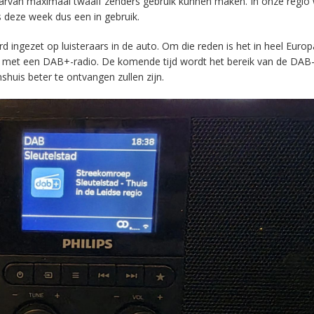
aarvan maximaal twaalf zenders gebruik kunnen maken. In onze regio
s deze week dus een in gebruik.
ingezet op luisteraars in de auto. Om die reden is het in heel Europ
en met een DAB+-radio. De komende tijd wordt het bereik van de DAB
huis beter te ontvangen zullen zijn.