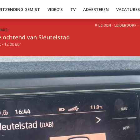
UITZENDING GEMIST
VIDEO’S
TV
ADVERTEREN
VACATURE
LEIDEN
·
LEIDERDORP
·
RAKS:
 ochtend van Sleutelstad
0 - 12.00 uur