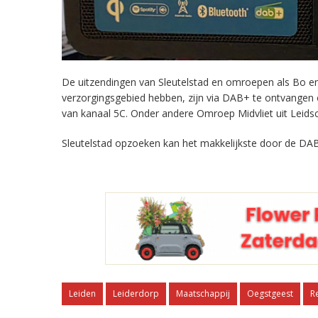
De uitzendingen van Sleutelstad en omroepen als Bo en 
verzorgingsgebied hebben, zijn via DAB+ te ontvangen
van kanaal 5C. Onder andere Omroep Midvliet uit Leids
Sleutelstad opzoeken kan het makkelijkste door de DAB
Leiden
Leiderdorp
Maatschappij
Oegstgeest
R