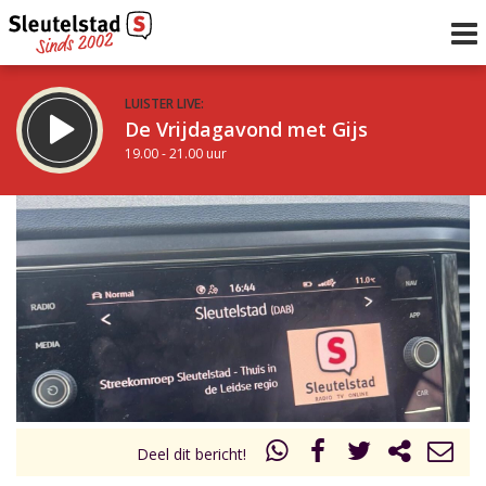
LUISTER LIVE:
De Vrijdagavond met Gijs
19.00 - 21.00 uur
STRAKS:
De avond van Sleutelstad
21.00 - 0.00 uur
uur 1 van 0
Vorig uur
Volgend uur
Inklappen
Deel dit bericht!