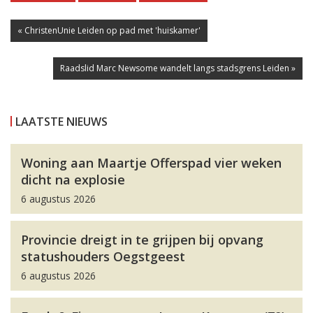
« ChristenUnie Leiden op pad met 'huiskamer'
Raadslid Marc Newsome wandelt langs stadsgrens Leiden »
LAATSTE NIEUWS
Woning aan Maartje Offerspad vier weken
dicht na explosie
6 augustus 2026
Provincie dreigt in te grijpen bij opvang
statushouders Oegstgeest
6 augustus 2026