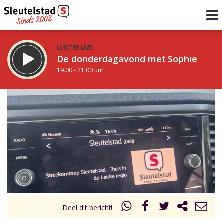
LUISTER LIVE:
De donderdagavond met Sophie
19.00 - 21.00 uur
STRAKS:
De avond van Sleutelstad
21.00 - 0.00 uur
uur 1 van 0
Vorig uur
Volgend uur
Inklappen
Deel dit bericht!