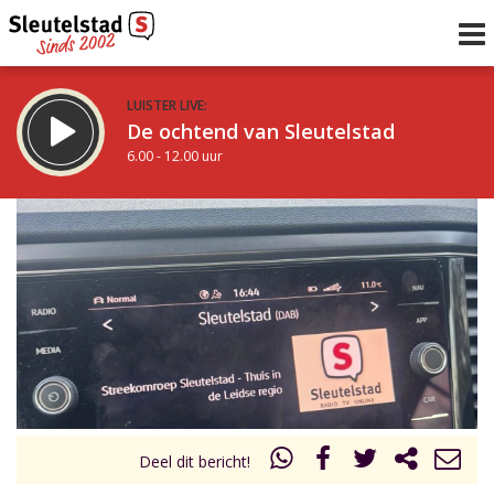
LUISTER LIVE:
De ochtend van Sleutelstad
6.00 - 12.00 uur
STRAKS:
De middag van Sleutelstad
12.00 - 19.00 uur
uur 1 van 0
Vorig uur
Volgend uur
Inklappen
Deel dit bericht!