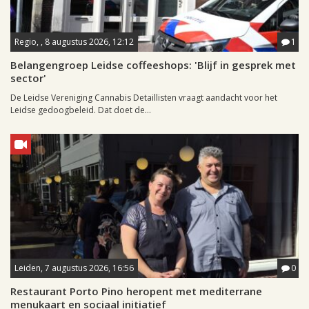
Regio, , 8 augustus 2026, 12:12
1
Belangengroep Leidse coffeeshops: 'Blijf in gesprek met
sector'
De Leidse Vereniging Cannabis Detaillisten vraagt aandacht voor het
Leidse gedoogbeleid. Dat doet de...
Leiden, 7 augustus 2026, 16:56
0
Restaurant Porto Pino heropent met mediterrane
menukaart en sociaal initiatief