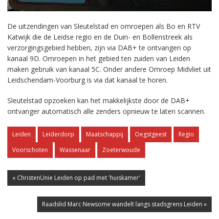
De uitzendingen van Sleutelstad en omroepen als Bo en RTV
Katwijk die de Leidse regio en de Duin- en Bollenstreek als
verzorgingsgebied hebben, zijn via DAB+ te ontvangen op
kanaal 9D. Omroepen in het gebied ten zuiden van Leiden
maken gebruik van kanaal 5C. Onder andere Omroep Midvliet uit
Leidschendam-Voorburg is via dat kanaal te horen.
Sleutelstad opzoeken kan het makkelijkste door de DAB+
ontvanger automatisch alle zenders opnieuw te laten scannen.
Leiden
Leiderdorp
Maatschappij
Oegstgeest
Regio
Voorschoten
Wassenaar
Zoeterwoude
« ChristenUnie Leiden op pad met 'huiskamer'
Raadslid Marc Newsome wandelt langs stadsgrens Leiden »