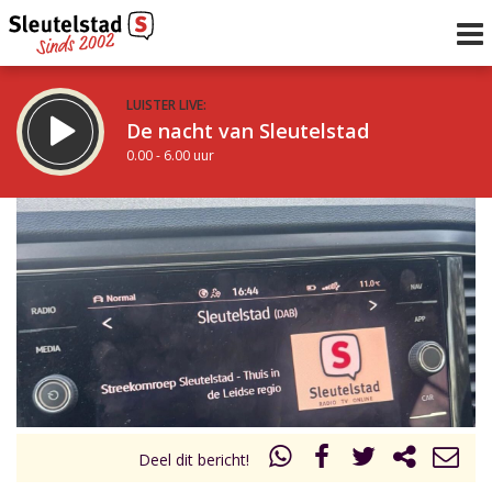
LUISTER LIVE:
De nacht van Sleutelstad
0.00 - 6.00 uur
STRAKS:
De ochtend van Sleutelstad
6.00 - 12.00 uur
uur 1 van 0
Vorig uur
Volgend uur
Inklappen
Deel dit bericht!