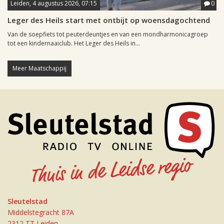
Leiden, 4 augustus 2026, 07:15
0
Leger des Heils start met ontbijt op woensdagochtend
Van de soepfiets tot peuterdeuntjes en van een mondharmonicagroep
tot een kindernaaiclub. Het Leger des Heils in...
Meer Maatschappij
Sleutelstad
Middelstegracht 87A
2312 TT Leiden