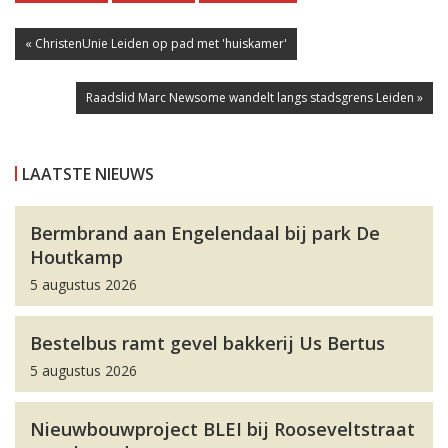
« ChristenUnie Leiden op pad met 'huiskamer'
Raadslid Marc Newsome wandelt langs stadsgrens Leiden »
LAATSTE NIEUWS
Bermbrand aan Engelendaal bij park De
Houtkamp
5 augustus 2026
Bestelbus ramt gevel bakkerij Us Bertus
5 augustus 2026
Nieuwbouwproject BLEI bij Rooseveltstraat