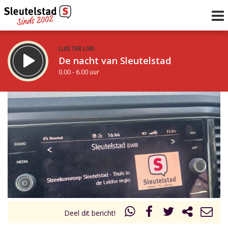
LUISTER LIVE:
De nacht van Sleutelstad
0.00 - 6.00 uur
STRAKS:
De ochtend van Sleutelstad
6.00 - 12.00 uur
uur 1 van 0
Vorig uur
Volgend uur
Inklappen
Deel dit bericht!