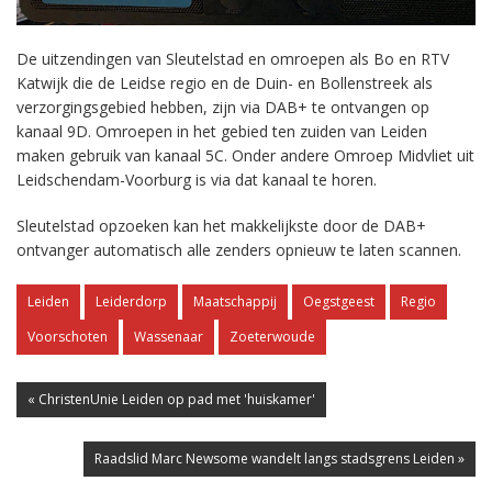
De uitzendingen van Sleutelstad en omroepen als Bo en RTV
Katwijk die de Leidse regio en de Duin- en Bollenstreek als
verzorgingsgebied hebben, zijn via DAB+ te ontvangen op
kanaal 9D. Omroepen in het gebied ten zuiden van Leiden
maken gebruik van kanaal 5C. Onder andere Omroep Midvliet uit
Leidschendam-Voorburg is via dat kanaal te horen.
Sleutelstad opzoeken kan het makkelijkste door de DAB+
ontvanger automatisch alle zenders opnieuw te laten scannen.
Leiden
Leiderdorp
Maatschappij
Oegstgeest
Regio
Voorschoten
Wassenaar
Zoeterwoude
« ChristenUnie Leiden op pad met 'huiskamer'
Raadslid Marc Newsome wandelt langs stadsgrens Leiden »