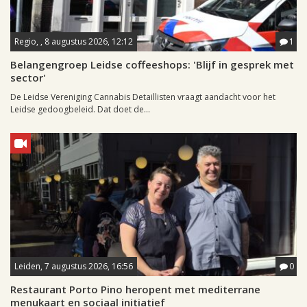
Regio, , 8 augustus 2026, 12:12
1
Belangengroep Leidse coffeeshops: 'Blijf in gesprek met
sector'
De Leidse Vereniging Cannabis Detaillisten vraagt aandacht voor het
Leidse gedoogbeleid. Dat doet de...
Leiden, 7 augustus 2026, 16:56
0
Restaurant Porto Pino heropent met mediterrane
menukaart en sociaal initiatief