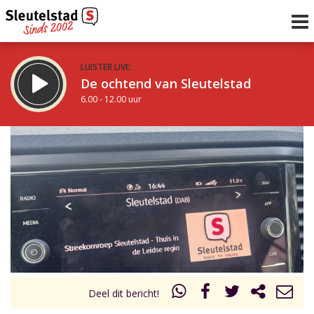
LUISTER LIVE:
De ochtend van Sleutelstad
6.00 - 12.00 uur
STRAKS:
De middag van Sleutelstad
12.00 - 19.00 uur
uur 1 van 0
Vorig uur
Volgend uur
Inklappen
Deel dit bericht!