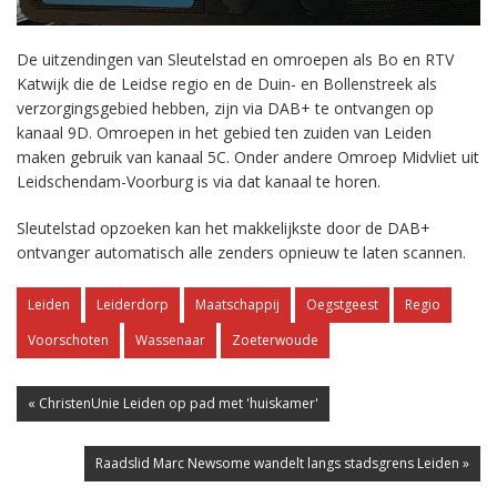
De uitzendingen van Sleutelstad en omroepen als Bo en RTV
Katwijk die de Leidse regio en de Duin- en Bollenstreek als
verzorgingsgebied hebben, zijn via DAB+ te ontvangen op
kanaal 9D. Omroepen in het gebied ten zuiden van Leiden
maken gebruik van kanaal 5C. Onder andere Omroep Midvliet uit
Leidschendam-Voorburg is via dat kanaal te horen.
Sleutelstad opzoeken kan het makkelijkste door de DAB+
ontvanger automatisch alle zenders opnieuw te laten scannen.
Leiden
Leiderdorp
Maatschappij
Oegstgeest
Regio
Voorschoten
Wassenaar
Zoeterwoude
« ChristenUnie Leiden op pad met 'huiskamer'
Raadslid Marc Newsome wandelt langs stadsgrens Leiden »