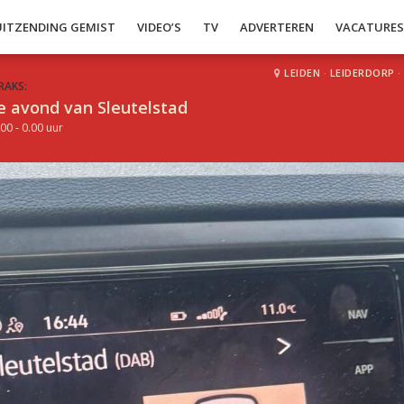
UITZENDING GEMIST
VIDEO’S
TV
ADVERTEREN
VACATURE
LEIDEN
·
LEIDERDORP
·
RAKS:
e avond van Sleutelstad
00 - 0.00 uur