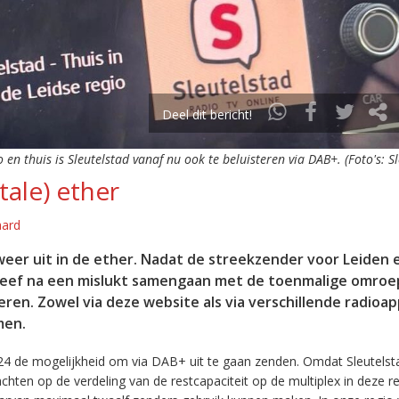
Deel dit bericht!
o en thuis is Sleutelstad vanaf nu ook te beluisteren via DAB+. (Foto's: S
tale) ether
aard
eer uit in de ether. Nadat de streekzender voor Leiden 
leef na een mislukt samengaan met de toenmalige omroep
eren. Zowel via deze website als via verschillende radioa
men.
24 de mogelijkheid om via DAB+ uit te gaan zenden. Omdat Sleutelst
en op de verdeling van de restcapaciteit op de multiplex in deze re