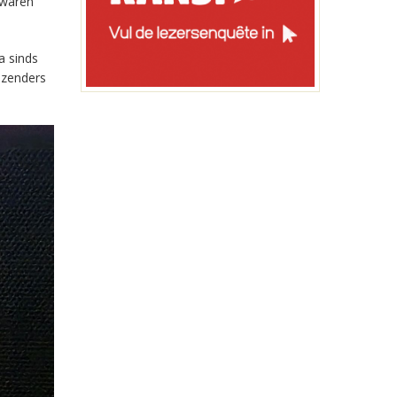
 waren
a sinds
-zenders