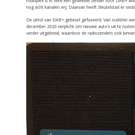
multiplex is in feite een gedeelde zender voor DAB+ w
nog acht kanalen vrij. Daarvan heeft Sleutelstad er sind
De uitrol van DAB+ gebeurt gefaseerd. Van oudsher werd 
december 2020 verplicht om nieuwe auto’s uit te rust
verder uitgebreid, waardoor de radiozenders ook binnens