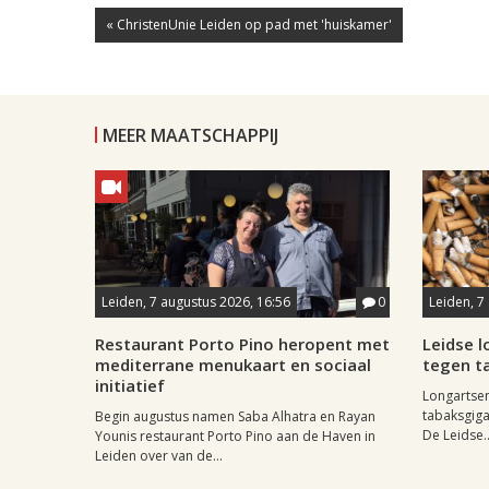
« ChristenUnie Leiden op pad met 'huiskamer'
MEER MAATSCHAPPIJ
Leiden, 7 augustus 2026, 16:56
0
Leiden, 7
Restaurant Porto Pino heropent met
Leidse 
mediterrane menukaart en sociaal
tegen ta
initiatief
Longartse
tabaksgigan
Begin augustus namen Saba Alhatra en Rayan
De Leidse..
Younis restaurant Porto Pino aan de Haven in
Leiden over van de...