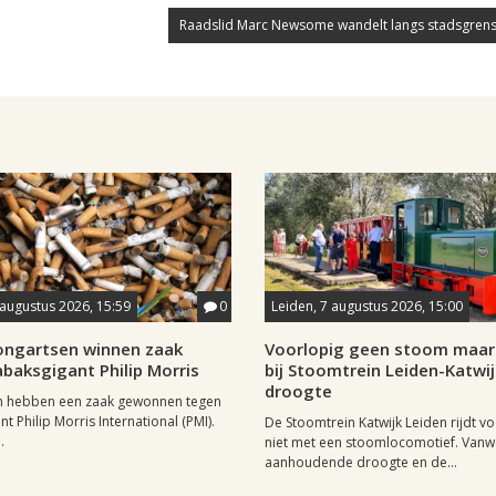
Raadslid Marc Newsome wandelt langs stadsgrens
 augustus 2026, 15:59
0
Leiden, 7 augustus 2026, 15:00
longartsen winnen zaak
Voorlopig geen stoom maar 
baksgigant Philip Morris
bij Stoomtrein Leiden-Katwi
droogte
n hebben een zaak gewonnen tegen
t Philip Morris International (PMI).
De Stoomtrein Katwijk Leiden rijdt v
.
niet met een stoomlocomotief. Van
aanhoudende droogte en de...