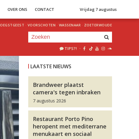
S
OVER ONS
CONTACT
Vrijdag 7 augustus
OEGSTGEEST
·
VOORSCHOTEN
·
WASSENAAR
·
ZOETERWOUDE
TIPS?!
·
Je luistert nu naar
uur 1 van 0
LAATSTE NIEUWS
«
Vorig uur
Volgend uur
»
Brandweer plaatst
camera's tegen inbraken
7 augustus 2026
Restaurant Porto Pino
heropent met mediterrane
menukaart en sociaal