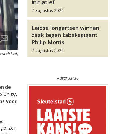
initiatief
7 augustus 2026
Leidse longartsen winnen
zaak tegen tabaksgigant
Philip Morris
7 augustus 2026
leutelstad)
Advertentie
en de
 Unity,
pps voor
ad
gio. Zo’n