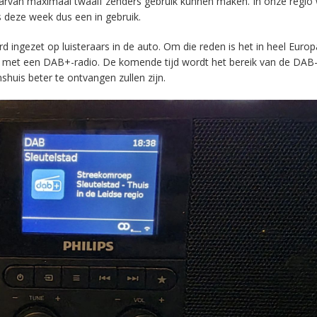
aarvan maximaal twaalf zenders gebruik kunnen maken. In onze regio
s deze week dus een in gebruik.
ingezet op luisteraars in de auto. Om die reden is het in heel Europ
en met een DAB+-radio. De komende tijd wordt het bereik van de DAB
huis beter te ontvangen zullen zijn.