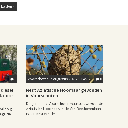
 Leiden »
0
Voorschoten, 7 augustus 2026, 13:45
0
diesel
Nest Aziatische Hoornaar gevonden
jk door
in Voorschoten
De gemeente Voorschoten waarschuwt voor de
Aziatische Hoornaar. In de Van Beethovenlaan
oorlopig
is een nest van de...
wege de