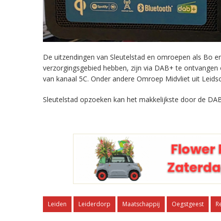
De uitzendingen van Sleutelstad en omroepen als Bo en 
verzorgingsgebied hebben, zijn via DAB+ te ontvangen
van kanaal 5C. Onder andere Omroep Midvliet uit Leids
Sleutelstad opzoeken kan het makkelijkste door de DAB
Leiden
Leiderdorp
Maatschappij
Oegstgeest
R