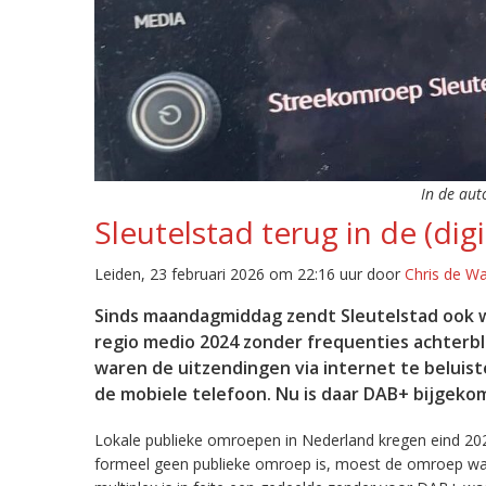
In de aut
Sleutelstad terug in de (digi
Leiden, 23 februari 2026 om 22:16 uur door
Chris de W
Sinds maandagmiddag zendt Sleutelstad ook w
regio medio 2024 zonder frequenties achterb
waren de uitzendingen via internet te beluist
de mobiele telefoon. Nu is daar DAB+ bijgeko
Lokale publieke omroepen in Nederland kregen eind 20
formeel geen publieke omroep is, moest de omroep wacht