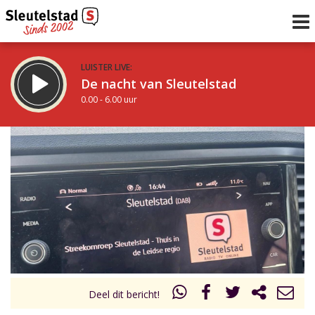
LUISTER LIVE:
De nacht van Sleutelstad
0.00 - 6.00 uur
STRAKS:
De ochtend van Sleutelstad
6.00 - 12.00 uur
uur 1 van 0
Vorig uur
Volgend uur
Inklappen
Deel dit bericht!