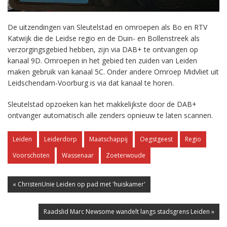
De uitzendingen van Sleutelstad en omroepen als Bo en RTV
Katwijk die de Leidse regio en de Duin- en Bollenstreek als
verzorgingsgebied hebben, zijn via DAB+ te ontvangen op
kanaal 9D. Omroepen in het gebied ten zuiden van Leiden
maken gebruik van kanaal 5C. Onder andere Omroep Midvliet uit
Leidschendam-Voorburg is via dat kanaal te horen.
Sleutelstad opzoeken kan het makkelijkste door de DAB+
ontvanger automatisch alle zenders opnieuw te laten scannen.
Leiden
Leiderdorp
Maatschappij
Oegstgeest
Regio
Voorschoten
Wassenaar
Zoeterwoude
« ChristenUnie Leiden op pad met 'huiskamer'
Raadslid Marc Newsome wandelt langs stadsgrens Leiden »