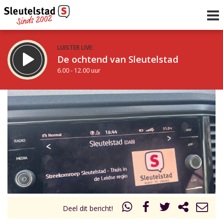
LUISTER LIVE:
De ochtend van Sleutelstad
6.00 - 12.00 uur
STRAKS:
De middag van Sleutelstad
12.00 - 18.00 uur
uur 1 van 0
Vorig uur
Volgend uur
Inklappen
Deel dit bericht!