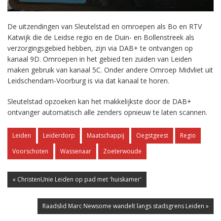
De uitzendingen van Sleutelstad en omroepen als Bo en RTV
Katwijk die de Leidse regio en de Duin- en Bollenstreek als
verzorgingsgebied hebben, zijn via DAB+ te ontvangen op
kanaal 9D. Omroepen in het gebied ten zuiden van Leiden
maken gebruik van kanaal 5C. Onder andere Omroep Midvliet uit
Leidschendam-Voorburg is via dat kanaal te horen.
Sleutelstad opzoeken kan het makkelijkste door de DAB+
ontvanger automatisch alle zenders opnieuw te laten scannen.
Leiden
Leiderdorp
Maatschappij
Oegstgeest
Regio
Voorschoten
Wassenaar
Zoeterwoude
« ChristenUnie Leiden op pad met 'huiskamer'
Raadslid Marc Newsome wandelt langs stadsgrens Leiden »