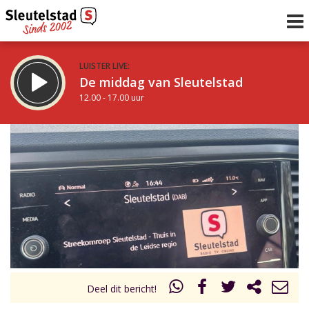
LUISTER LIVE:
De middag van Sleutelstad
12.00 - 17.00 uur
STRAKS:
Sleutelstad 30
17.00 - 19.00 uur
uur 1 van 0
Vorig uur
Volgend uur
Inklappen
Deel dit bericht!