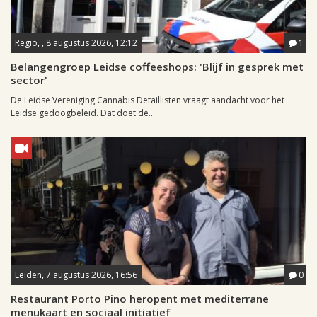
Regio, , 8 augustus 2026, 12:12
1
Belangengroep Leidse coffeeshops: 'Blijf in gesprek met
sector'
De Leidse Vereniging Cannabis Detaillisten vraagt aandacht voor het
Leidse gedoogbeleid. Dat doet de...
Leiden, 7 augustus 2026, 16:56
0
Restaurant Porto Pino heropent met mediterrane
menukaart en sociaal initiatief