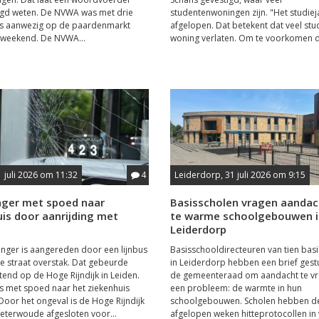
gd weten. De NVWA was met drie
studentenwoningen zijn. "Het studieja
rs aanwezig op de paardenmarkt
afgelopen. Dat betekent dat veel st
 weekend. De NVWA...
woning verlaten. Om te voorkomen da
1 juli 2026 om 11:32
4
Leiderdorp, 31 juli 2026 om 9:15
ger met spoed naar
Basisscholen vragen aandac
is door aanrijding met
te warme schoolgebouwen i
Leiderdorp
nger is aangereden door een lijnbus
Basisschooldirecteuren van tien bas
 de straat overstak. Dat gebeurde
in Leiderdorp hebben een brief gest
tend op de Hoge Rijndijk in Leiden.
de gemeenteraad om aandacht te vr
s met spoed naar het ziekenhuis
een probleem: de warmte in hun
Door het ongeval is de Hoge Rijndijk
schoolgebouwen. Scholen hebben d
oeterwoude afgesloten voor...
afgelopen weken hitteprotocollen in