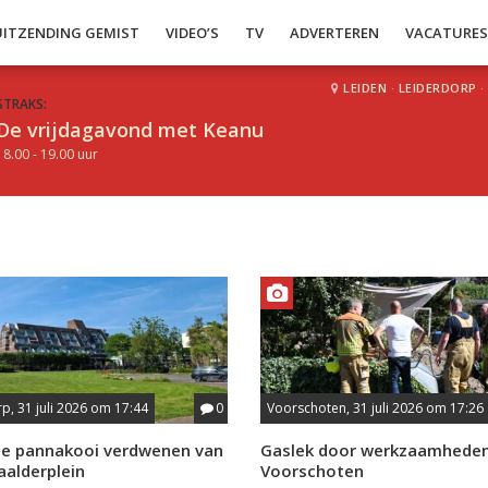
UITZENDING GEMIST
VIDEO’S
TV
ADVERTEREN
VACATURE
LEIDEN
·
LEIDERDORP
·
STRAKS:
De vrijdagavond met Keanu
18.00 - 19.00 uur
p, 31 juli 2026 om 17:44
0
Voorschoten, 31 juli 2026 om 17:26
e pannakooi verdwenen van
Gaslek door werkzaamheden
aalderplein
Voorschoten