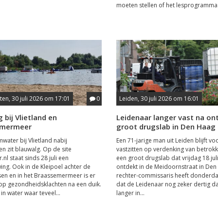
moeten stellen of het lesprogramma.
en, 30 juli 2026 om 17:01
0
Leiden, 30 juli 2026 om 16:01
 bij Vlietland en
Leidenaar langer vast na on
emermeer
groot drugslab in Den Haag
water bij Vlietland nabij
Een 71-jarige man uit Leiden blijft vo
n zit blauwalg. Op de site
vastzitten op verdenking van betrokk
nl staat sinds 28 juli een
een groot drugslab dat vrijdag 18 jul
ng. Ook in de Kleipoel achter de
ontdekt in de Meidoornstraat in Den
en en in het Braassemermeer is er
rechter-commissaris heeft donderda
 op gezondheidsklachten na een duik.
dat de Leidenaar nog zeker dertig d
 water waar teveel...
langer in...