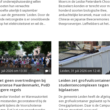
f onderwijshuisvesting willen
Moers in de Leidse Pieterskerk-Choo
oeten hun verwachte
Bezoekers konden er terecht voor m
efte uiterlijk 6 september
honderd soorten biologische thee,
 aan de gemeente `Leiden. Door de
ambachtelijke keramiek, maar ook v
de netcongestie is er onvoldoende
Chinese en Japanse theeceremonies
op het elektriciteitsnet en wil de...
theeproeverijen. Liefhebbers uit het..
1 juli 2026 om 13:30
0
Leiden, 31 juli 2026 om 12:45
et geen overtredingen bij
Leiden zet grofvuilcontainer 
otense Paardenmarkt, PvdD
studentencomplexen tegen i
ngere regels
bijplaatsen
ndse Voedsel- en Warenautoriteit
De gemeente Leiden heeft de afgelop
 misstanden geconstateerd bij de
een grofvuilcontainer geplaatst op h
rkt tijdens de Voorschotense
Omegaplantsoen. Daar is de Campus
gen. Dat laat een woordvoerder
Schans gevestigd, waar veel