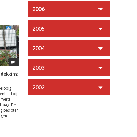
..
2006
2005
2004
0
2003
tdekking
2002
orlopig
enheid bij
i werd
 Haag. De
g besloten
agen