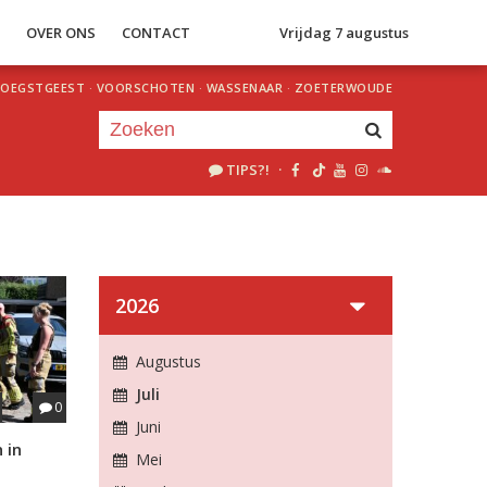
S
OVER ONS
CONTACT
Vrijdag 7 augustus
OEGSTGEEST
·
VOORSCHOTEN
·
WASSENAAR
·
ZOETERWOUDE
TIPS?!
·
Je luistert nu naar
uur 1 van 0
«
Vorig uur
Volgend uur
»
2026
Augustus
Juli
0
Juni
 in
Mei