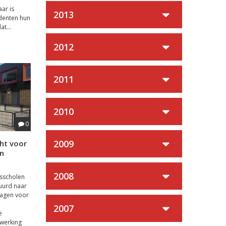
ar is
2013
udenten hun
t...
2012
2011
2010
0
2009
ht voor
n
2008
isscholen
uurd naar
agen voor
2007
e
 werking