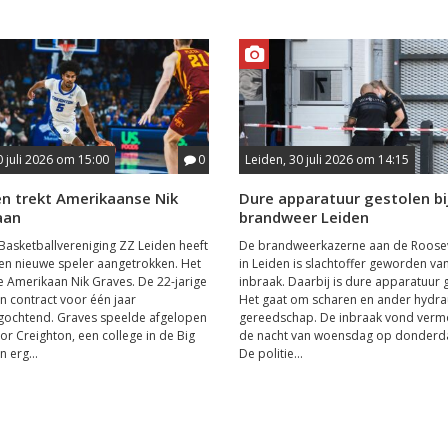
0 juli 2026 om 15:00
0
Leiden, 30 juli 2026 om 14:15
en trekt Amerikaanse Nik
Dure apparatuur gestolen bi
aan
brandweer Leiden
Basketballvereniging ZZ Leiden heeft
De brandweerkazerne aan de Roosev
n nieuwe speler aangetrokken. Het
in Leiden is slachtoffer geworden va
 Amerikaan Nik Graves. De 22-jarige
inbraak. Daarbij is dure apparatuur 
jn contract voor één jaar
Het gaat om scharen en ander hydra
ochtend. Graves speelde afgelopen
gereedschap. De inbraak vond vermo
or Creighton, een college in de Big
de nacht van woensdag op donderda
n erg...
De politie...