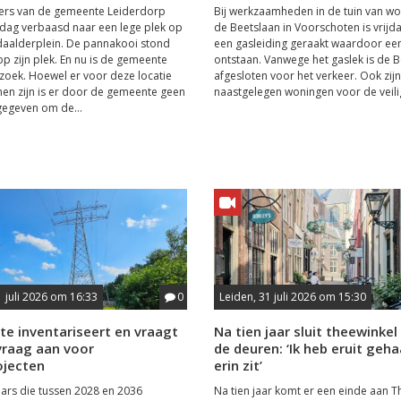
rs van de gemeente Leiderdorp
Bij werkzaamheden in de tuin van w
dag verbaasd naar een lege plek op
de Beetslaan in Voorschoten is vrij
daalderplein. De pannakooi stond
een gasleiding geraakt waardoor een
op zijn plek. En nu is de gemeente
ontstaan. Vanwege het gaslek is de 
zoek. Hoewel er voor deze locatie
afgesloten voor het verkeer. Ook zij
n zijn is er door de gemeente geen
naastgelegen woningen voor de veilig
gegeven om de...
1 juli 2026 om 16:33
0
Leiden, 31 juli 2026 om 15:30
e inventariseert en vraagt
Na tien jaar sluit theewinke
raag aan voor
de deuren: ‘Ik heb eruit geh
jecten
erin zit’
ars die tussen 2028 en 2036
Na tien jaar komt er een einde aan T