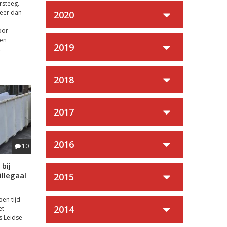
rsteeg.
eer dan
2020
oor
 en
2019
.
2018
2017
2016
10
bij
llegaal
2015
en tijd
2014
et
 Leidse