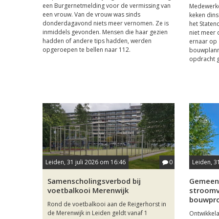
een Burgernetmelding voor de vermissing van
Medewerke
een vrouw. Van de vrouw was sinds
keken dins
donderdagavond niets meer vernomen. Ze is
het Staten
inmiddels gevonden. Mensen die haar gezien
niet meer 
hadden of andere tips hadden, werden
ernaar op 
opgeroepen te bellen naar 112.
bouwplanne
opdracht 
Leiden, 31 juli 2026 om 16:46
0
Leiden, 3
Samenscholingsverbod bij
Gemeent
voetbalkooi Merenwijk
stroomv
bouwpro
Rond de voetbalkooi aan de Reigerhorst in
de Merenwijk in Leiden geldt vanaf 1
Ontwikkela