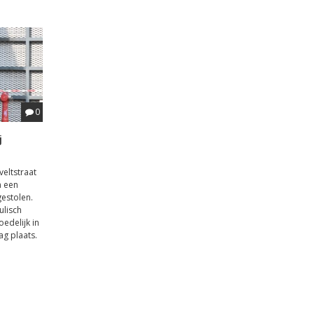
0
j
eltstraat
n een
gestolen.
ulisch
edelijk in
g plaats.