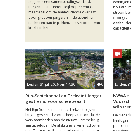
augustus een samenscholingsverbod.
woningen o
Burgemeester Peter Heijkoop neemt de
bouwen, m
maatregel om de aanhoudende overlast
stroombeho
door groepen jongeren in de avond- en
doorgeven
nachturen aan te pakken. Het verbod is van
aanhouden
kracht in het...
capaciteit 
Leiden, 31 juli 2026 om 14:30
0
Leiden, 3
Rijn-Schiekanaal en Trekvliet langer
NVWA zi
gestremd voor scheepvaart
Voorsch
wil stre
Het Rijn-Schiekanaal en de Trekvliet blijven
langer gestremd voor scheepvaart omdat de
De Nederla
werkzaamheden aan de nieuwe Lammebrug
heeft geen
zijn uitgelopen. De afsluiting is verlengd tot en
paardenma
met 7 augustus. Bij de voorbereidingen voor
Paardenda