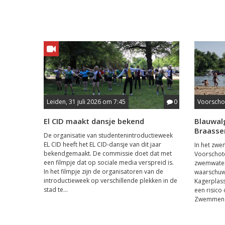
Leiden, 31 juli 2026 om 7:45
0
Voorschot
El CID maakt dansje bekend
Blauwalg
Braass
De organisatie van studentenintroductieweek
EL CID heeft het EL CID-dansje van dit jaar
In het zwem
bekendgemaakt. De commissie doet dat met
Voorschote
een filmpje dat op sociale media verspreid is.
zwemwater.
In het filmpje zijn de organisatoren van de
waarschuwi
introductieweek op verschillende plekken in de
Kagerplass
stad te...
een risico
Zwemmen in