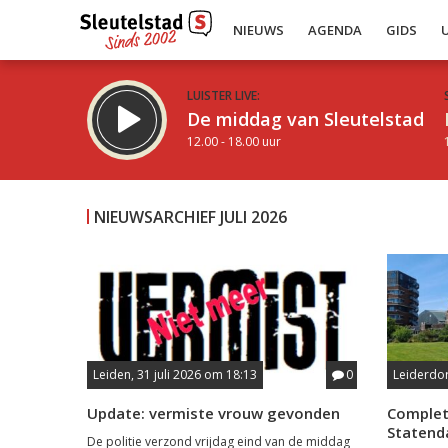
NIEUWS
AGENDA
GIDS
LUISTER LIVE:
De middag van Sleutelstad
12.00 - 18.00 uur
NIEUWSARCHIEF JULI 2026
Inklappen
Leiden, 31 juli 2026 om 18:13
0
Leiderdor
Update: vermiste vrouw gevonden
Complet
Statend
De politie verzond vrijdag eind van de middag