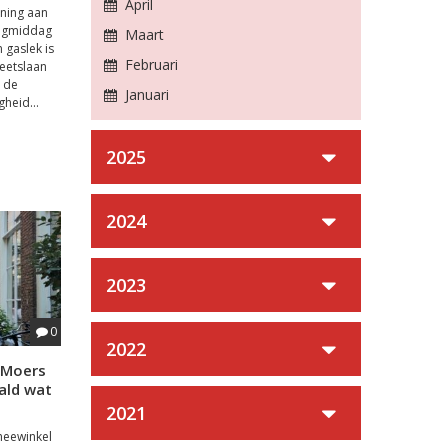
April
oning aan
dagmiddag
Maart
 gaslek is
Februari
Beetslaan
n de
Januari
heid...
2025
2024
2023
0
2022
l Moers
aald wat
2021
heewinkel