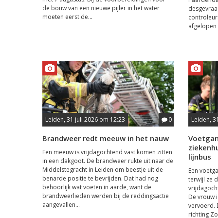
de bouw van een nieuwe pijler in het water
desgevraa
moeten eerst de...
controleu
afgelopen
Leiden, 31 juli 2026 om 12:23
0
Leiden, 3
Brandweer redt meeuw in het nauw
Voetgan
ziekenhu
Een meeuw is vrijdagochtend vast komen zitten
lijnbus
in een dakgoot. De brandweer rukte uit naar de
Middelstegracht in Leiden om beestje uit de
Een voetga
benarde positie te bevrijden. Dat had nog
terwijl ze
behoorlijk wat voeten in aarde, want de
vrijdagoch
brandweerlieden werden bij de reddingsactie
De vrouw i
aangevallen...
vervoerd. 
richting Z