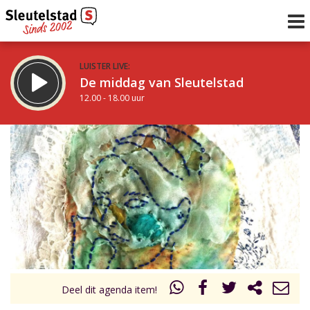
LUISTER LIVE:
De middag van Sleutelstad
12.00 - 18.00 uur
STRAKS:
De avond van Sleutelstad
18.00 - 19.00 uur
uur 1 van 0
Vorig uur
Volgend uur
Inklappen
Deel dit agenda item!