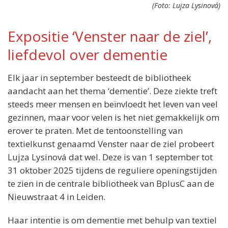
(Foto: Lujza Lysinová)
Expositie ‘Venster naar de ziel’,
liefdevol over dementie
Locatie:
Elk jaar in september besteedt de bibliotheek
BplusC
Nieuwstraat 4
aandacht aan het thema ‘dementie’. Deze ziekte treft
Leiden
steeds meer mensen en beïnvloedt het leven van veel
Wanneer:
gezinnen, maar voor velen is het niet gemakkelijk om
1 september t/m 31 oktober
erover te praten. Met de tentoonstelling van
Entree:
textielkunst genaamd Venster naar de ziel probeert
-
Lujza Lysinová dat wel. Deze is van 1 september tot
31 oktober 2025 tijdens de reguliere openingstijden
te zien in de centrale bibliotheek van BplusC aan de
Nieuwstraat 4 in Leiden.
Haar intentie is om dementie met behulp van textiel