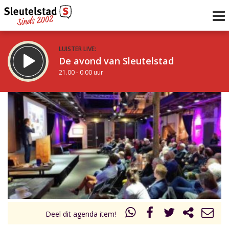
LUISTER LIVE:
De avond van Sleutelstad
21.00 - 0.00 uur
STRAKS:
De nacht van Sleutelstad
0.00 - 6.00 uur
uur 1 van 0
Vorig uur
Volgend uur
Inklappen
Deel dit agenda item!