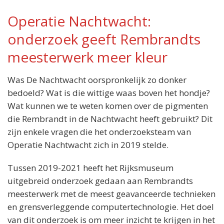
Operatie Nachtwacht:
onderzoek geeft Rembrandts
Locatie:
meesterwerk meer kleur
Scheltema, Marktsteeg 1, Leiden
Wanneer:
Was De Nachtwacht oorspronkelijk zo donker
Dinsdag 16 september van 19.40 tot 22.00
bedoeld? Wat is die wittige waas boven het hondje?
uur
Wat kunnen we te weten komen over de pigmenten
Entree:
die Rembrandt in de Nachtwacht heeft gebruikt? Dit
gratis
zijn enkele vragen die het onderzoeksteam van
Operatie Nachtwacht zich in 2019 stelde.
Tussen 2019-2021 heeft het Rijksmuseum
uitgebreid onderzoek gedaan aan Rembrandts
meesterwerk met de meest geavanceerde technieken
en grensverleggende computertechnologie. Het doel
van dit onderzoek is om meer inzicht te krijgen in het