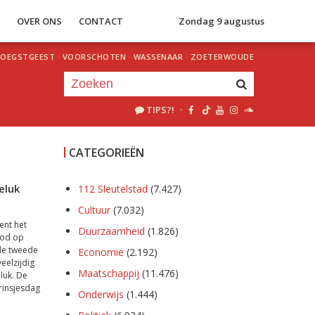
S
OVER ONS
CONTACT
Zondag 9 augustus
OEGSTGEEST
·
VOORSCHOTEN
·
WASSENAAR
·
ZOETERWOUDE
TIPS?!
·
Je luistert nu naar
uur 1 van 0
CATEGORIEËN
«
Vorig uur
Volgend uur
»
eluk
112 Sleutelstad
(7.427)
Cultuur
(7.032)
ent het
Duurzaamheid
(1.826)
rood op
de tweede
Economie
(2.192)
eelzijdig
Maatschappij
(11.476)
luk. De
rinsjesdag
Onderwijs
(1.444)