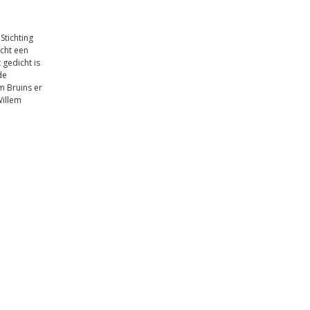
Stichting
cht een
gedicht is
de
m Bruins er
Willem