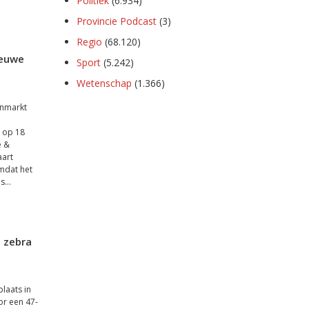
Politiek
(6.934)
Provincie Podcast
(3)
Regio
(68.120)
ieuwe
Sport
(5.242)
Wetenschap
(1.366)
enmarkt
t op 18
e &
aart
mdat het
...
 zebra
laats in
r een 47-