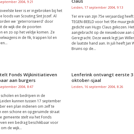
Claus
 september 2004, 9:21
Leiden, 17 september 2004, 9:13
oveelste keer is er ingebroken bij het
e loods van Scouting Sint Jozef. Al
Ter ere van zijn 75e verjaardag heeft 
worden we 'geterroriseerd' door
TEGEN-BEELD voor het 95e muurgedi
it de wijk die de poorten
gedicht van Hugo Claus gekozen. Het 
 en zo op het veldje komen. Ze
aangebracht op de nieuwbouw aan 
kelwagens in de fik, trappen lol en
Geregracht. Deze week legt Jan Wille
en...
de laatste hand aan. In juli heeft Jan 
Bruins op de...
telt Fonds Wijkinitiatieven
Lenferink ontvangt eerste 3
baar aan burgers
oktober-sjaal
 september 2004, 8:47
Leiden, 16 september 2004, 8:26
scholen en bedrijven in de
Leiden kunnen tussen 17 september
ber een plan indienen om zelf te
n een schone en opgeruimde straat
De gemeente stelt via het Fonds
tieven een bedrag beschikbaar voor
n om de wijk...