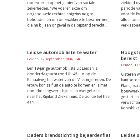
doorvoeren op het gebied van sociale
ziekbed ov
zekerheden. "We voeren aktie om
periode v
opgebouwde rechten enigzins nog te
voor de Pv
behouden en om de zwakkere te beschermen,
allochtone 
die nu bij een ongeval in de bijstand terecht...
verkiesbaa
Leidse automobiliste te water
Hoogste
bereikt
Leiden, 17 september 2004, 9:46
Leiden, 17
Een 19-jarige automobiliste uit Leiden is
donderdagnacht rond 01.45 uur op de
Gisteren w
Kanaalweg het water van de Vliet ingereden. De
kantooront
vrouw kon zelf uit de auto te komen en is met
Plantijnstr
onderkoelingsverschijnselen overgebracht
bouwwerkza
naar het Rijnland Ziekenhuis. De politie liet haar
gestart e
een...
verwachtin
Koninklijke
Daders brandstichting bejaardenflat
Leidse s