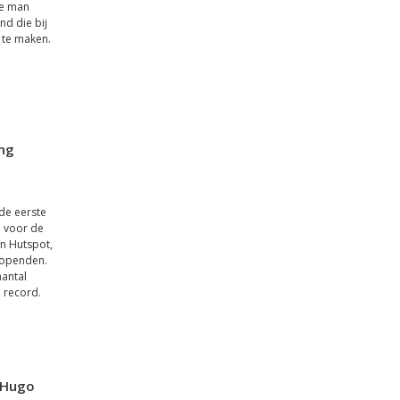
De man
nd die bij
 te maken.
ing
de eerste
n voor de
en Hutspot,
 openden.
aantal
n record.
 Hugo