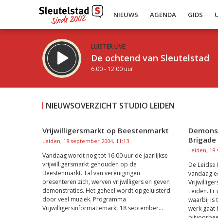
NIEUWS
AGENDA
GIDS
LUISTER LIVE:
De ochtend van Sleutelstad
6.00 - 12.00 uur
NIEUWSOVERZICHT STUDIO LEIDEN
Vrijwilligersmarkt op Beestenmarkt
Demonst
Brigade
Inklappen
Leiden, 18 september 2004, 11:13
Leiden, 18
Vandaag wordt nog tot 16.00 uur de jaarlijkse
vrijwilligersmarkt gehouden op de
De Leidse 
Beestenmarkt. Tal van verenigingen
vandaag ee
presenteren zich, werven vrijwilligers en geven
Vrijwillig
demonstraties. Het geheel wordt opgeluisterd
Leiden. Er
door veel muziek. Programma
waarbij is
Vrijwilligersinformatiemarkt 18 september...
werk gaat b
bijvoorbee