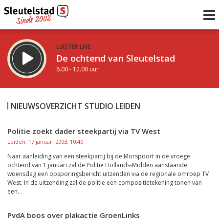
LUISTER LIVE:
De ochtend van Sleutelstad
6.00 - 12.00 uur
STRAKS:
De middag van Sleutelstad
NIEUWSOVERZICHT STUDIO LEIDEN
12.00 - 18.00 uur
uur 1 van 0
Vorig uur
Volgend uur
Politie zoekt dader steekpartij via TV West
Leiden, 17 januari 2003, 10:40
Inklappen
Naar aanleiding van een steekpartij bij de Morspoort in de vroege
ochtend van 1 januari zal de Politie Hollands-Midden aanstaande
woensdag een opsporingsbericht uitzenden via de regionale omroep TV
West. In de uitzending zal de politie een compositietekening tonen van
een...
PvdA boos over plakactie GroenLinks