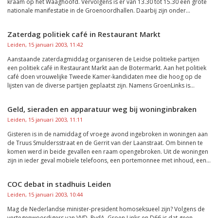
kraam op het Waaghoofd. Vervolgens is er van 13.30 tot 15.30 een grote
nationale manifestatie in de Groenoordhallen. Daarbij zijn onder...
Zaterdag politiek café in Restaurant Markt
Leiden, 15 januari 2003, 11:42
Aanstaande zaterdagmiddag organiseren de Leidse politieke partijen
een politiek café in Restaurant Markt aan de Botermarkt. Aan het politiek
café doen vrouwelijke Tweede Kamer-kandidaten mee die hoog op de
lijsten van de diverse partijen geplaatst zijn. Namens GroenLinks is...
Geld, sieraden en apparatuur weg bij woninginbraken
Leiden, 15 januari 2003, 11:11
Gisteren is in de namiddag of vroege avond ingebroken in woningen aan
de Truus Smuldersstraat en de Gerrit van der Laanstraat. Om binnen te
komen werd in beide gevallen een raam opengebroken. Uit de woningen
zijn in ieder geval mobiele telefoons, een portemonnee met inhoud, een...
COC debat in stadhuis Leiden
Leiden, 15 januari 2003, 10:44
Mag de Nederlandse minister-president homoseksueel zijn? Volgens de
vertegenwoordigers van VVD, PvdA, Groen Links en D66 is dat geen