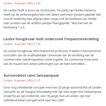
Leiden, 16 januari 2003, 12:33
De Leidse PvdA is boos op GroenLinks. De partij van Femke Halsema
heeft op de verkiezingsborden niet alleen veel meer posters geplakt dan
vooraf onderling was afgesproken, maar ook de beeltenis van Femke
over posters van de andere partijen heengeplakt. "Was het niet de
bedoeling 1 a 2...
Leidse hoogleraar leidt onderzoek frequentieverdeling
Leiden, 16 januari 2003, 11:25
De Leidse hoogleraar informatierecht professor Franken is benoemd tot
voorzitter van de onafhankelijke commissie die de verdeling van de
commerciële radiofrequenties moet regelen. De commissie moet eind
van de maand een advies uitbrengen aan de twee betrokken...
Automobilist ramt lantaarnpaal
Leiden, 16 januari 2003, 11:21
Door nog onbekende oorzaak reed een 20-jarige automobilist uit Leiden
vannacht op de Haagse Schouwweg met zijn auto tegen een lantaarnpaal.
Zowel hij als zijn inzittende, een 18-jarige man uit Leiden, zijn met
onbekend letsel overgebracht naar het LUMC.