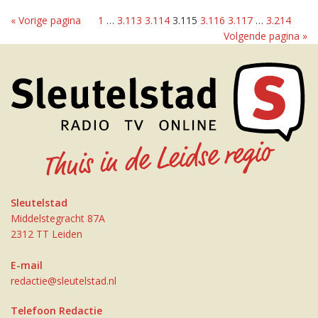
« Vorige pagina
1
…
3.113
3.114
3.115
3.116
3.117
…
3.214
Volgende pagina »
Sleutelstad
Middelstegracht 87A
2312 TT Leiden
E-mail
redactie@sleutelstad.nl
Telefoon Redactie