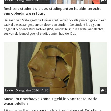
Leiden, 5 augustus 2026, 12:30
1
Rechter: student die zes studiepunten haalde terecht
van opleiding gestuurd
De Raad van State geeft de Universiteit Leiden op alle punten gelijk in een
zaak die was aangespannen door een student. De student kreeg een
negatief bindend studieadvies (BSA) omdat hij in zijn eerste jaar slechts
zes van de benodigde 45 studiepunten haalde. De...
Leiden, 5 augustus 2026, 11:30
0
Museum Boerhaave zamelt geld in voor restauratie
wasmodellen
Rijksmuseum Boerhaave roept de hulp in van het publiek. De collectie