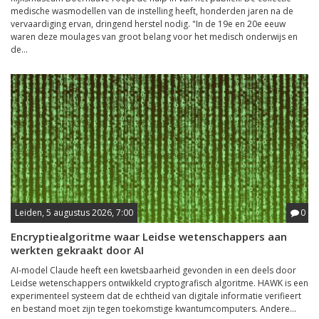
medische wasmodellen van de instelling heeft, honderden jaren na de
vervaardiging ervan, dringend herstel nodig. "In de 19e en 20e eeuw
waren deze moulages van groot belang voor het medisch onderwijs en
de...
Leiden, 5 augustus 2026, 7:00
0
Encryptiealgoritme waar Leidse wetenschappers aan
werkten gekraakt door AI
AI-model Claude heeft een kwetsbaarheid gevonden in een deels door
Leidse wetenschappers ontwikkeld cryptografisch algoritme. HAWK is een
experimenteel systeem dat de echtheid van digitale informatie verifieert
en bestand moet zijn tegen toekomstige kwantumcomputers. Andere...