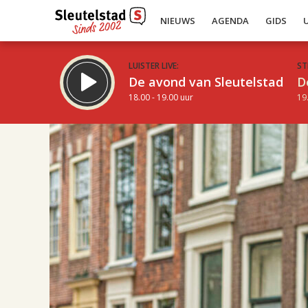
NIEUWS
AGENDA
GIDS
LUISTER LIVE:
ST
De avond van Sleutelstad
D
18.00 - 19.00 uur
19
Inklappen