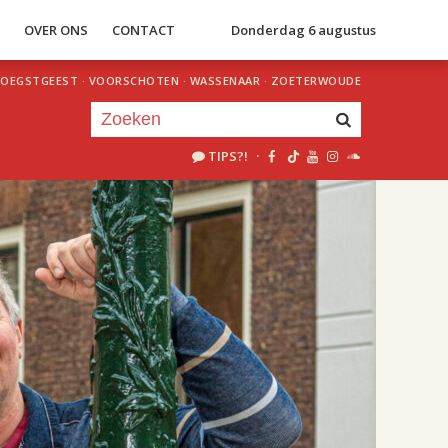
S
OVER ONS
CONTACT
Donderdag 6 augustus
OEGSTGEEST
·
VOORSCHOTEN
·
WASSENAAR
·
ZOETERWOUDE
TIPS?!
·
Je luistert nu naar
uur 1 van 0
«
Vorig uur
Volgend uur
»