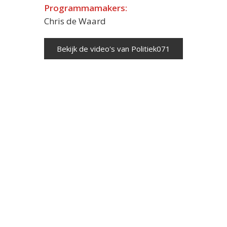
Programmamakers:
Chris de Waard
Bekijk de video's van Politiek071