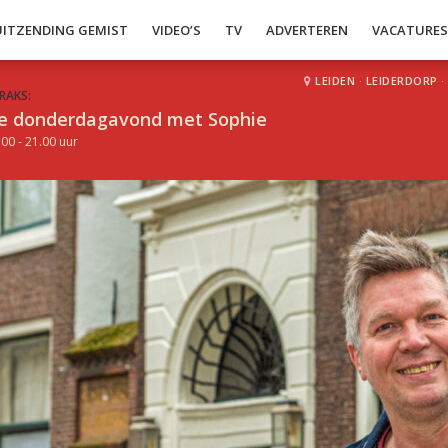
UITZENDING GEMIST
VIDEO’S
TV
ADVERTEREN
VACATURE
LEIDEN
·
LEIDERDORP
·
RAKS:
e donderdagavond met Sophie
.00 - 21.00 uur