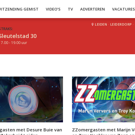
UITZENDING GEMIST
VIDEO’S
TV
ADVERTEREN
VACATURE
LEIDEN
·
LEIDERDORP
·
STRAKS:
Sleutelstad 30
17.00 - 19.00 uur
asten met Desure Buie van
ZZomergasten met Marijn V