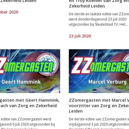
 Zekerheid Leiden
en Troy Koehler van Zorg en
Zekerheid Leiden
mber 2020
De vierde en laatste editie van ZZo
werd donderdagavond 23 juli 2020
uitgezonden bij Sleutelstad TV. Het...
23 juli 2020
asten met Geert Hammink,
ZZomergasten met Marcel V
ach van Zorg en Zekerheid
voorzitter van Zorg en Zeke
Leiden
 editie van ZZomergasten werd
De eerste editie van ZZomergasten 
vond 9 juli 2020 uitgezonden bij
vrijdagavond 3 juli 2020 uitgezonden