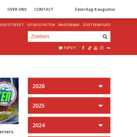
S
OVER ONS
CONTACT
Zaterdag 8 augustus
OEGSTGEEST
·
VOORSCHOTEN
·
WASSENAAR
·
ZOETERWOUDE
TIPS?!
·
Je luistert nu naar
uur 1 van 0
«
Vorig uur
Volgend uur
»
2026
2025
2024
ervers