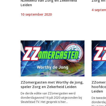
Nzekwesi van Zorg en Zekerheid
Zorg en
Leiden
4 septe
10 september 2020
ZZomergasten met Worthy de Jong,
ZZomerg
speler Zorg en Zekerheid Leiden
hoofdco
Leiden
De derde editie van ZZomergasten werd
donderdagavond 16 juli 2020 uitgezonden bij
De tweede
Sleutelstad TV. Het gesprek is hier...
donderdaga