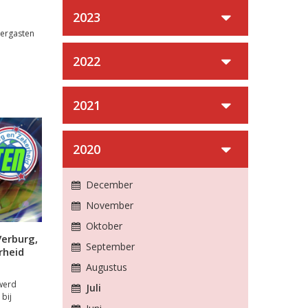
2023
mergasten
2022
2021
2020
December
November
Oktober
erburg,
September
rheid
Augustus
werd
Juli
 bij