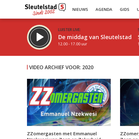
NIEUWS
AGENDA
GIDS
LUISTER LIVE:
De middag van Sleutelstad
12.00 - 17.00 uur
VIDEO ARCHIEF VOOR: 2020
Inklappen
ZZomergasten met Emmanuel
ZZomerg