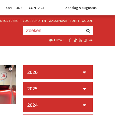
S
OVER ONS
CONTACT
Zondag 9 augustus
OEGSTGEEST
·
VOORSCHOTEN
·
WASSENAAR
·
ZOETERWOUDE
TIPS?!
·
Je luistert nu naar
uur 1 van 0
«
Vorig uur
Volgend uur
»
2026
2025
2024