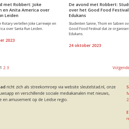
d met Robbert: Joke
De avond met Robbert: Stu
n en Anita America over
over het Good Food Festival
un Leiden
Edukans
Rotary vertellen Joke Larrewijn en
Studenten Sanne, Thom en Sabien ov
ica over Santa Run Leiden.
Good Food Festival dat ze organise
Edukans.
er 2023
24 oktober 2023
1
2
3
Volgende
tad
richt zich als streekomroep via website sleutelstad.nl, onze
S
euwsapp en verschillende sociale mediakanalen met nieuws,
M
ie en amusement op de Leidse regio.
2
E
r