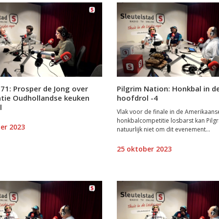
71: Prosper de Jong over
Pilgrim Nation: Honkbal in d
atie Oudhollandse keuken
hoofdrol -4
l
Vlak voor de finale in de Amerikaans
honkbalcompetitie losbarst kan Pilg
er 2023
natuurlijk niet om dit evenement...
25 oktober 2023