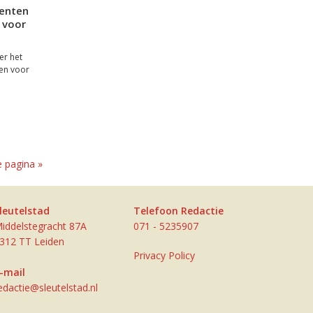
denten
 voor
er het
ren voor
 pagina »
leutelstad
Telefoon Redactie
iddelstegracht 87A
071 - 5235907
312 TT Leiden
Privacy Policy
-mail
edactie@sleutelstad.nl