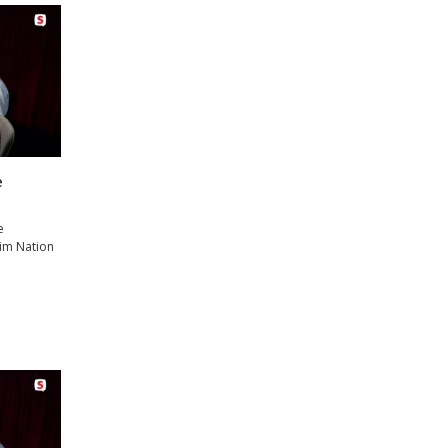
e
e
rim Nation