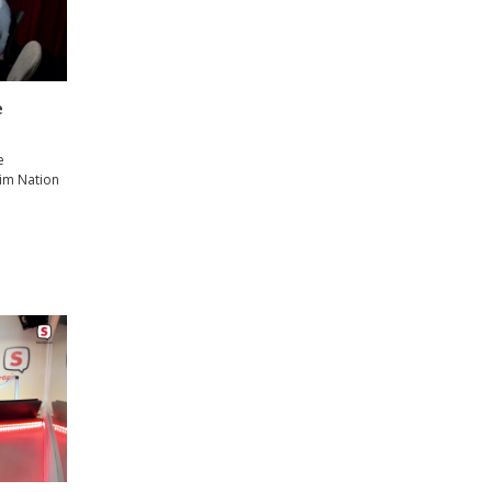
e
e
rim Nation