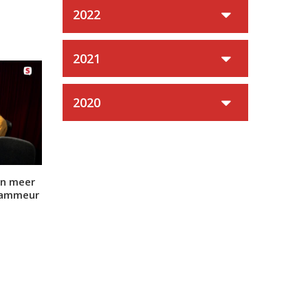
2022
2021
2020
en meer
grammeur