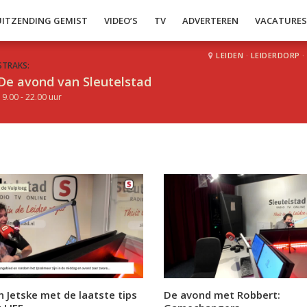
UITZENDING GEMIST
VIDEO’S
TV
ADVERTEREN
VACATURE
LEIDEN
·
LEIDERDORP
·
STRAKS:
De avond van Sleutelstad
19.00 - 22.00 uur
n Jetske met de laatste tips
De avond met Robbert: