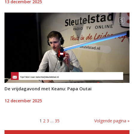
13 december 2025
De vrijdagavond met Keanu: Papa Outai
12 december 2025
1
2
3
…
35
Volgende pagina »