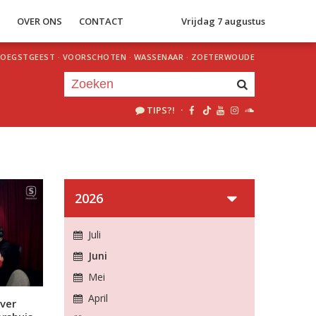
S
OVER ONS
CONTACT
Vrijdag 7 augustus
OEGSTGEEST
·
VOORSCHOTEN
·
WASSENAAR
·
ZOETERWOUDE
TIPS?!
·
Je luistert nu naar
uur 1 van 0
«
Vorig uur
Volgend uur
»
2026
Juli
Juni
Mei
April
ver