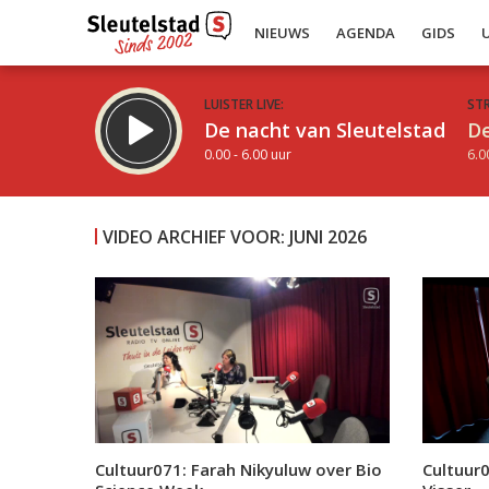
NIEUWS
AGENDA
GIDS
LUISTER LIVE:
ST
De nacht van Sleutelstad
De
0.00 - 6.00 uur
6.0
VIDEO ARCHIEF VOOR: JUNI 2026
Inklappen
Cultuur071: Farah Nikyuluw over Bio
Cultuur0