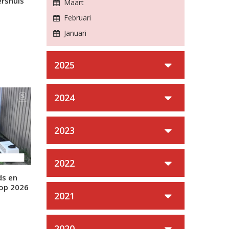
ershuis
Maart
Februari
Januari
2025
2024
2023
2022
ds en
op 2026
2021
2020