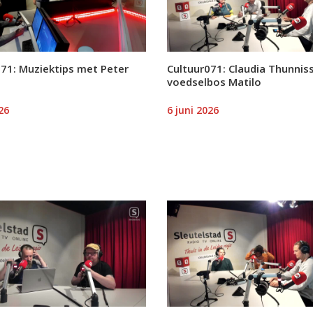
071: Muziektips met Peter
Cultuur071: Claudia Thunnis
voedselbos Matilo
26
6 juni 2026