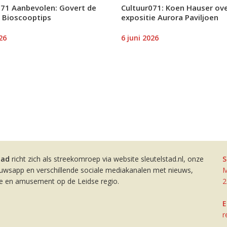
071 Aanbevolen: Govert de
Cultuur071: Koen Hauser ov
 Bioscooptips
expositie Aurora Paviljoen
26
6 juni 2026
tad
richt zich als streekomroep via website sleutelstad.nl, onze
S
euwsapp en verschillende sociale mediakanalen met nieuws,
M
ie en amusement op de Leidse regio.
2
E
r