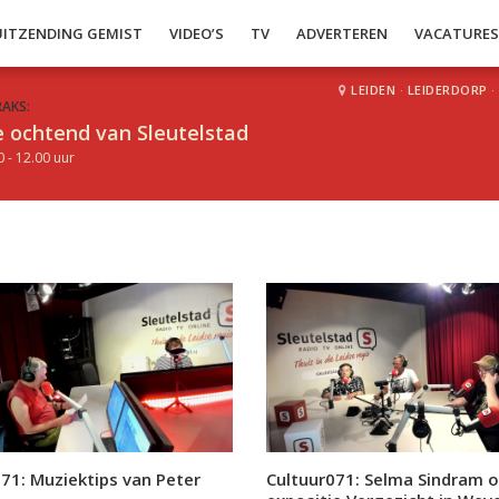
UITZENDING GEMIST
VIDEO’S
TV
ADVERTEREN
VACATURE
LEIDEN
·
LEIDERDORP
·
RAKS:
 ochtend van Sleutelstad
0 - 12.00 uur
71: Muziektips van Peter
Cultuur071: Selma Sindram o