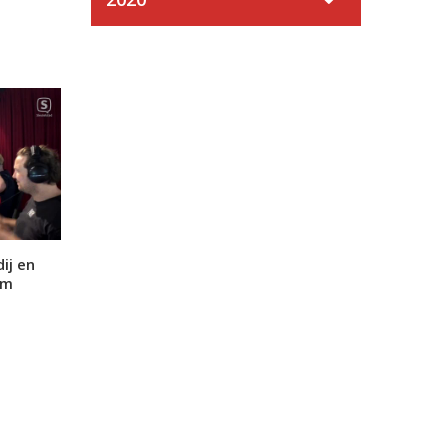
ij en
um