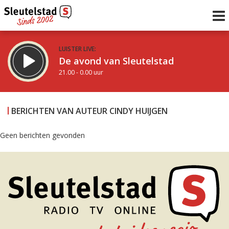
LUISTER LIVE:
De avond van Sleutelstad
21.00 - 0.00 uur
STRAKS:
De nacht van Sleutelstad
BERICHTEN VAN AUTEUR CINDY HUIJGEN
0.00 - 6.00 uur
uur 1 van 0
Vorig uur
Volgend uur
Geen berichten gevonden
Inklappen