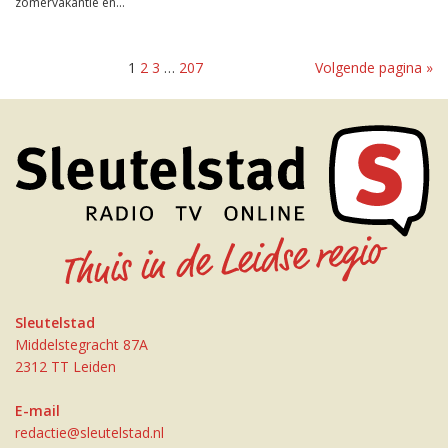
zomervakantie en...
1
2
3
…
207
Volgende pagina »
Sleutelstad
Middelstegracht 87A
2312 TT Leiden
E-mail
redactie@sleutelstad.nl