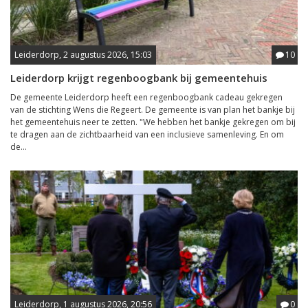
Leiderdorp, 2 augustus 2026, 15:03
10
Leiderdorp krijgt regenboogbank bij gemeentehuis
De gemeente Leiderdorp heeft een regenboogbank cadeau gekregen
van de stichting Wens die Regeert. De gemeente is van plan het bankje bij
het gemeentehuis neer te zetten. "We hebben het bankje gekregen om bij
te dragen aan de zichtbaarheid van een inclusieve samenleving. En om
de...
Leiderdorp, 1 augustus 2026, 20:56
0